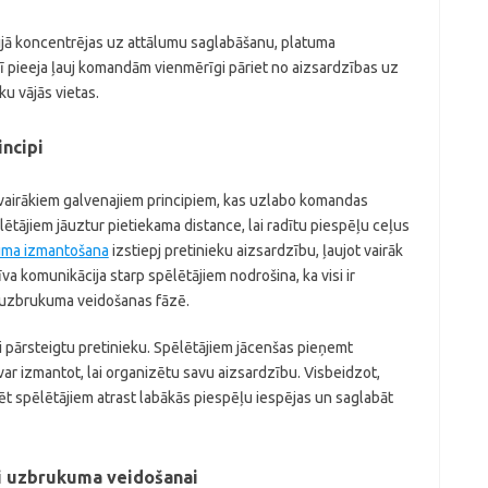
jā koncentrējas uz attālumu saglabāšanu, platuma
 pieeja ļauj komandām vienmērīgi pāriet no aizsardzības uz
u vājās vietas.
ncipi
airākiem galvenajiem principiem, kas uzlabo komandas
ēlētājiem jāuztur pietiekama distance, lai radītu piespēļu ceļus
uma izmantošana
izstiepj pretinieku aizsardzību, ļaujot vairāk
va komunikācija starp spēlētājiem nodrošina, ka visi ir
uzbrukuma veidošanas fāzē.
ai pārsteigtu pretinieku. Spēlētājiem jācenšas pieņemt
var izmantot, lai organizētu savu aizsardzību. Visbeidzot,
t spēlētājiem atrast labākās piespēļu iespējas un saglabāt
i uzbrukuma veidošanai