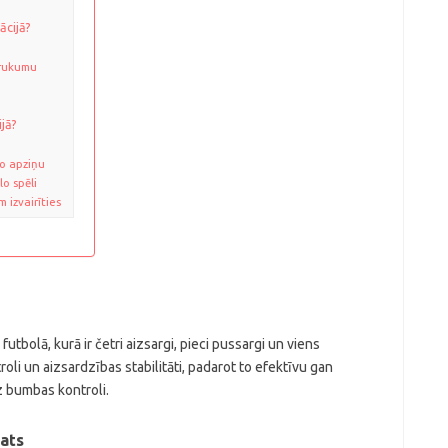
ācijā?
brukumu
ijā?
o apziņu
o spēli
 izvairīties
utbolā, kurā ir četri aizsargi, pieci pussargi un viens
oli un aizsardzības stabilitāti, padarot to efektīvu gan
z bumbas kontroli.
kats