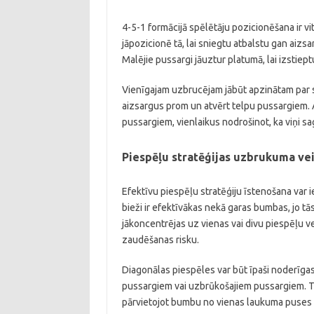
4-5-1 formācijā spēlētāju pozicionēšana ir vi
jāpozicionē tā, lai sniegtu atbalstu gan aizs
Malējie pussargi jāuztur platumā, lai izstiep
Vienīgajam uzbrucējam jābūt apzinātam par sa
aizsargus prom un atvērt telpu pussargiem. A
pussargiem, vienlaikus nodrošinot, ka viņi s
Piespēļu stratēģijas uzbrukuma ve
Efektīvu piespēļu stratēģiju īstenošana var 
bieži ir efektīvākas nekā garas bumbas, jo tā
jākoncentrējas uz vienas vai divu piespēļu 
zaudēšanas risku.
Diagonālas piespēles var būt īpaši noderīgas,
pussargiem vai uzbrūkošajiem pussargiem. Tur
pārvietojot bumbu no vienas laukuma puses uz