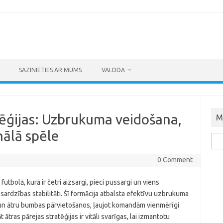
SAZINIETIES AR MUMS
VALODA
tēģijas: Uzbrukuma veidošana,
M
nālā spēle
Sea
for:
0 Comment
utbolā, kurā ir četri aizsargi, pieci pussargi un viens
sardzības stabilitāti. Šī formācija atbalsta efektīvu uzbrukuma
 un ātru bumbas pārvietošanos, ļaujot komandām vienmērīgi
tras pārejas stratēģijas ir vitāli svarīgas, lai izmantotu