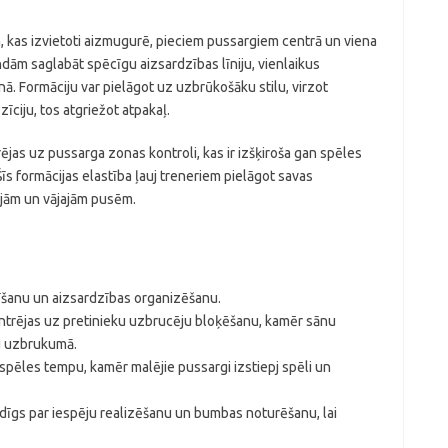
, kas izvietoti aizmugurē, pieciem pussargiem centrā un viena
ndām saglabāt spēcīgu aizsardzības līniju, vienlaikus
. Formāciju var pielāgot uz uzbrūkošāku stilu, virzot
īciju, tos atgriežot atpakaļ.
jas uz pussarga zonas kontroli, kas ir izšķiroša gan spēles
Šīs formācijas elastība ļauj treneriem pielāgot savas
rajām un vājajām pusēm.
rīšanu un aizsardzības organizēšanu.
entrējas uz pretinieku uzbrucēju bloķēšanu, kamēr sānu
u uzbrukumā.
spēles tempu, kamēr malējie pussargi izstiepj spēli un
ldīgs par iespēju realizēšanu un bumbas noturēšanu, lai