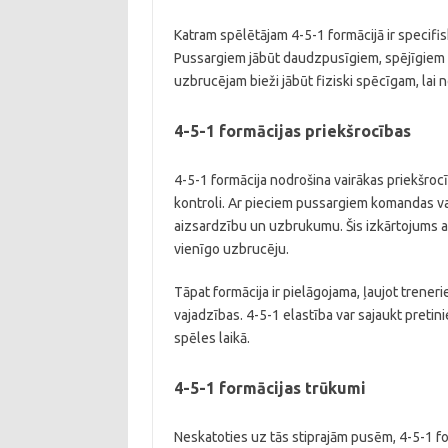
Katram spēlētājam 4-5-1 formācijā ir specifi
Pussargiem jābūt daudzpusīgiem, spējīgiem 
uzbrucējam bieži jābūt fiziski spēcīgam, lai
4-5-1 formācijas priekšrocības
4-5-1 formācija nodrošina vairākas priekšrocī
kontroli. Ar pieciem pussargiem komandas va
aizsardzību un uzbrukumu. Šis izkārtojums arī
vienīgo uzbrucēju.
Tāpat formācija ir pielāgojama, ļaujot trene
vajadzības. 4-5-1 elastība var sajaukt preti
spēles laikā.
4-5-1 formācijas trūkumi
Neskatoties uz tās stiprajām pusēm, 4-5-1 for