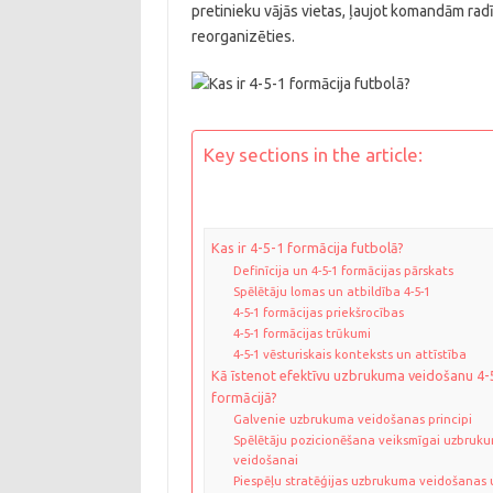
pretinieku vājās vietas, ļaujot komandām rad
reorganizēties.
Key sections in the article:
Kas ir 4-5-1 formācija futbolā?
Definīcija un 4-5-1 formācijas pārskats
Spēlētāju lomas un atbildība 4-5-1
4-5-1 formācijas priekšrocības
4-5-1 formācijas trūkumi
4-5-1 vēsturiskais konteksts un attīstība
Kā īstenot efektīvu uzbrukuma veidošanu 4-
formācijā?
Galvenie uzbrukuma veidošanas principi
Spēlētāju pozicionēšana veiksmīgai uzbruk
veidošanai
Piespēļu stratēģijas uzbrukuma veidošanas