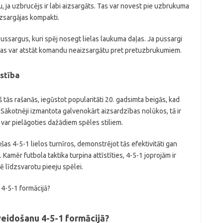
u, ja uzbrucējs ir labi aizsargāts. Tas var novest pie uzbrukuma
izsargājas kompakti.
pussargus, kuri spēj nosegt lielas laukuma daļas. Ja pussargi
, tas var atstāt komandu neaizsargātu pret pretuzbrukumiem.
īstība
pš tās rašanās, iegūstot popularitāti 20. gadsimta beigās, kad
 Sākotnēji izmantota galvenokārt aizsardzības nolūkos, tā ir
var pielāgoties dažādiem spēles stiliem.
as 4-5-1 lielos turnīros, demonstrējot tās efektivitāti gan
 Kamēr futbola taktika turpina attīstīties, 4-5-1 joprojām ir
 līdzsvarotu pieeju spēlei.
eidošanu 4-5-1 formācijā?