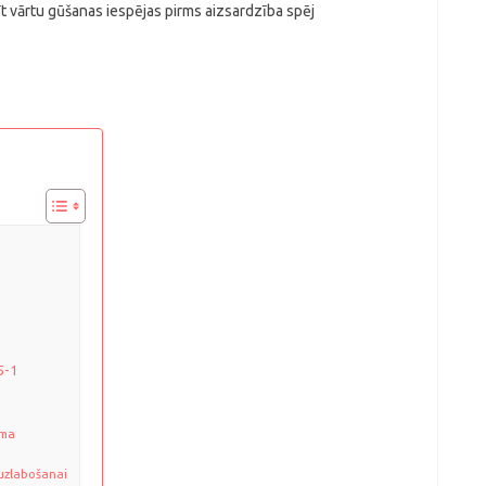
īt vārtu gūšanas iespējas pirms aizsardzība spēj
5-1
uma
 uzlabošanai