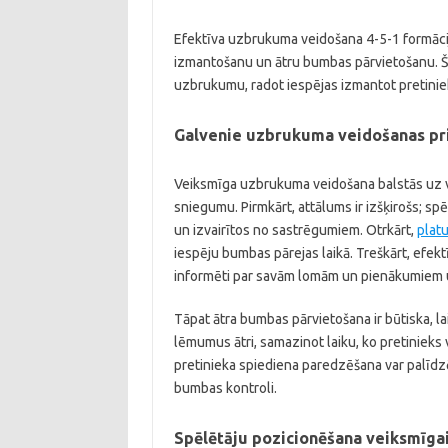
Efektīva uzbrukuma veidošana 4-5-1 formāci
izmantošanu un ātru bumbas pārvietošanu. Šī
uzbrukumu, radot iespējas izmantot pretiniek
Galvenie uzbrukuma veidošanas pri
Veiksmīga uzbrukuma veidošana balstās uz v
sniegumu. Pirmkārt, attālums ir izšķirošs; sp
un izvairītos no sastrēgumiem. Otrkārt,
plat
iespēju bumbas pārejas laikā. Treškārt, efektī
informēti par savām lomām un pienākumiem 
Tāpat ātra bumbas pārvietošana ir būtiska, l
lēmumus ātri, samazinot laiku, ko pretinieks 
pretinieka spiediena paredzēšana var palīdzē
bumbas kontroli.
Spēlētāju pozicionēšana veiksmīga