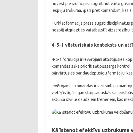
novest pie izolācijas, apgrūtinot vārtu gūšan
iespēju trūkuma, īpaši pret komandām, kas a
Turklāt formācija prasa augsti disciplinētus 
nespēj atgriezties vai atbalstīt aizsardzību
4-5-1 vēsturiskais konteksts un att
4-5-1 formācija ir ievērojami attīstījusies ko
komandas sāka prioritizēt pussarga kontroli.
pārvērtusies par daudzpusīgu formāciju, kas 
Ievērojamas komandas ir veiksmīgi izmantojuš
vietējās līgās, gan starptautiskās sacensībās.
aktuāla izvēle daudziem treneriem, kas meklē
Kā īstenot efektīvu uzbrukuma v