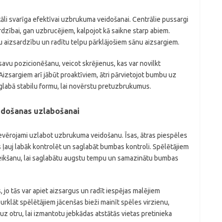
tāli svarīga efektīvai uzbrukuma veidošanai. Centrālie pussargi
ardzībai, gan uzbrucējiem, kalpojot kā saikne starp abiem.
tu aizsardzību un radītu telpu pārklājošiem sānu aizsargiem.
vu pozicionēšanu, veicot skrējienus, kas var novilkt
izsargiem arī jābūt proaktīviem, ātri pārvietojot bumbu uz
aglabā stabilu formu, lai novērstu pretuzbrukumus.
idošanas uzlabošanai
ievērojami uzlabot uzbrukuma veidošanu. Īsas, ātras piespēles
s ļauj labāk kontrolēt un saglabāt bumbas kontroli. Spēlētājiem
veikšanu, lai saglabātu augstu tempu un samazinātu bumbas
 jo tās var apiet aizsargus un radīt iespējas malējiem
klāt spēlētājiem jācenšas bieži mainīt spēles virzienu,
 otru, lai izmantotu jebkādas atstātās vietas pretinieka