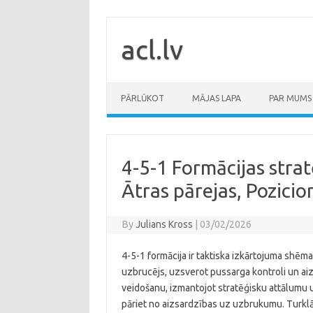
Skip
to
content
acl.lv
PĀRLŪKOT
MĀJAS LAPA
PAR MUMS
4-5-1 Formācijas stra
Ātras pārejas, Pozicio
By
Julians Kross
|
03/02/2026
4-5-1 formācija ir taktiska izkārtojuma shēma f
uzbrucējs, uzsverot pussarga kontroli un aiz
veidošanu, izmantojot stratēģisku attālumu
pāriet no aizsardzības uz uzbrukumu. Turklāt ā