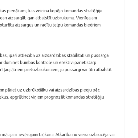
skas pienākumi, kas veicina kopējo komandas stratēģiju.
gan aizsargāt, gan atbalstīt uzbrukumu. Vienīgajam
 noturētu aizsargus un radītu telpu komandas biedriem.
bas, īpaši attiecībā uz aizsardzības stabilitāti un pussarga
r dominēt bumbas kontrolē un efektīvi pāriet starp
 ļauj ātriem pretuzbrukumiem, jo pussargi var ātri atbalstīt
riem pāriet uz uzbrūkošāku vai aizsardzības pieeju pēc
niekus, apgrūtinot viņiem prognozēt komandas stratēģiju
mācijai ir ievērojami trūkumi. Atkarība no viena uzbrucēja var