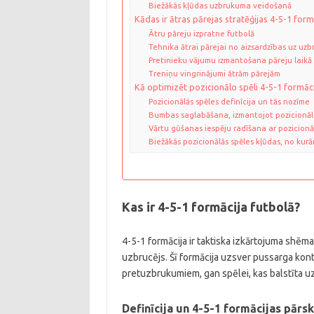
Biežākās kļūdas uzbrukuma veidošanā
Kādas ir ātras pārejas stratēģijas 4-5-1 form
Ātru pāreju izpratne futbolā
Tehnika ātrai pārejai no aizsardzības uz uz
Pretinieku vājumu izmantošana pāreju laikā
Treniņu vingrinājumi ātrām pārejām
Kā optimizēt pozicionālo spēli 4-5-1 formāc
Pozicionālās spēles definīcija un tās nozīme
Bumbas saglabāšana, izmantojot pozicionāl
Vārtu gūšanas iespēju radīšana ar pozicionāl
Biežākās pozicionālās spēles kļūdas, no kurām
Kas ir 4-5-1 formācija futbolā?
4-5-1 formācija ir taktiska izkārtojuma shēma f
uzbrucējs. Šī formācija uzsver pussarga kontr
pretuzbrukumiem, gan spēlei, kas balstīta u
Definīcija un 4-5-1 formācijas pārs