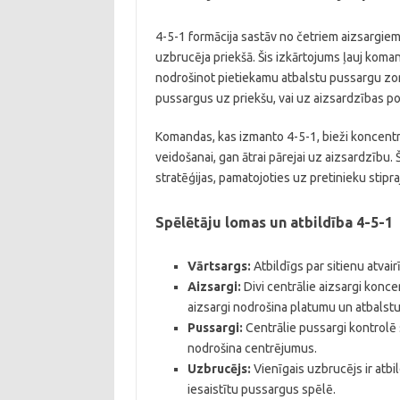
4-5-1 formācija sastāv no četriem aizsargiem
uzbrucēja priekšā. Šis izkārtojums ļauj koma
nodrošinot pietiekamu atbalstu pussargu zonā
pussargus uz priekšu, vai uz aizsardzības poz
Komandas, kas izmanto 4-5-1, bieži koncentrē
veidošanai, gan ātrai pārejai uz aizsardzību. 
stratēģijas, pamatojoties uz pretinieku stip
Spēlētāju lomas un atbildība 4-5-1
Vārtsargs:
Atbildīgs par sitienu atvai
Aizsargi:
Divi centrālie aizsargi konc
aizsargi nodrošina platumu un atbalst
Pussargi:
Centrālie pussargi kontrolē 
nodrošina centrējumus.
Uzbrucējs:
Vienīgais uzbrucējs ir atbi
iesaistītu pussargus spēlē.