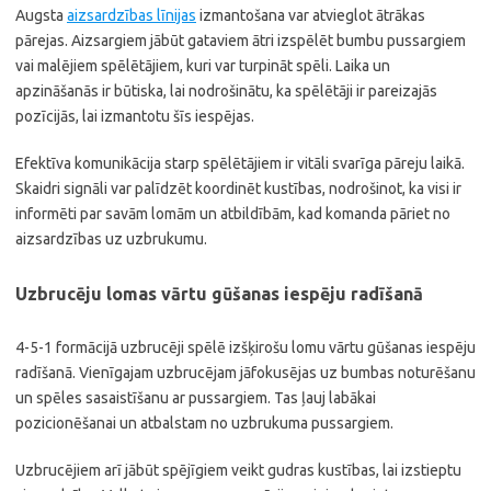
Augsta
aizsardzības līnijas
izmantošana var atvieglot ātrākas
pārejas. Aizsargiem jābūt gataviem ātri izspēlēt bumbu pussargiem
vai malējiem spēlētājiem, kuri var turpināt spēli. Laika un
apzināšanās ir būtiska, lai nodrošinātu, ka spēlētāji ir pareizajās
pozīcijās, lai izmantotu šīs iespējas.
Efektīva komunikācija starp spēlētājiem ir vitāli svarīga pāreju laikā.
Skaidri signāli var palīdzēt koordinēt kustības, nodrošinot, ka visi ir
informēti par savām lomām un atbildībām, kad komanda pāriet no
aizsardzības uz uzbrukumu.
Uzbrucēju lomas vārtu gūšanas iespēju radīšanā
4-5-1 formācijā uzbrucēji spēlē izšķirošu lomu vārtu gūšanas iespēju
radīšanā. Vienīgajam uzbrucējam jāfokusējas uz bumbas noturēšanu
un spēles sasaistīšanu ar pussargiem. Tas ļauj labākai
pozicionēšanai un atbalstam no uzbrukuma pussargiem.
Uzbrucējiem arī jābūt spējīgiem veikt gudras kustības, lai izstieptu