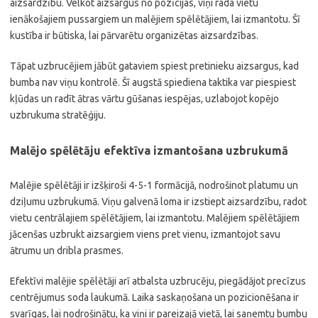
aizsardzību. Velkot aizsargus no pozīcijas, viņi rada vietu
ienākošajiem pussargiem un malējiem spēlētājiem, lai izmantotu. Šī
kustība ir būtiska, lai pārvarētu organizētas aizsardzības.
Tāpat uzbrucējiem jābūt gataviem spiest pretinieku aizsargus, kad
bumba nav viņu kontrolē. Šī augstā spiediena taktika var piespiest
kļūdas un radīt ātras vārtu gūšanas iespējas, uzlabojot kopējo
uzbrukuma stratēģiju.
Malējo spēlētāju efektīva izmantošana uzbrukumā
Malējie spēlētāji ir izšķiroši 4-5-1 formācijā, nodrošinot platumu un
dziļumu uzbrukumā. Viņu galvenā loma ir izstiept aizsardzību, radot
vietu centrālajiem spēlētājiem, lai izmantotu. Malējiem spēlētājiem
jācenšas uzbrukt aizsargiem viens pret vienu, izmantojot savu
ātrumu un dribla prasmes.
Efektīvi malējie spēlētāji arī atbalsta uzbrucēju, piegādājot precīzus
centrējumus soda laukumā. Laika saskaņošana un pozicionēšana ir
svarīgas, lai nodrošinātu, ka viņi ir pareizajā vietā, lai saņemtu bumbu