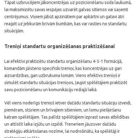
Tāpat uzbrucējiem jākoncentrējas uz pozicionēšanu soda laukumā,
lai maksimizētu savas iespējas uzvarēt galvas sitienos vai saņemt
centrējumus. Viņiem jābūt apzinātiem par apkārtni un gatavi ātri
reaģēt uz jebkurām brīvām bumbām, kas var rasties no standartu
situācijām.
Treniņi standartu organizēšanas praktizēšanai
Lai efektīvi praktizētu standartu organizēšanu 4-5-1 formācijā,
komandām jāīsteno specifiski treniņi, kas koncentrējas uz gan
aizsardzības, gan uzbrukuma lomām. Viens efektīvs treniņš ir
simulēt standartu situācijas treniņos, ļaujot spēlētājiem praktizēt
savu pozicionēšanu un komunikāciju reālajā laikā.
Vēl viens noderīgs treniņš ietver dažādu standartu situāciju izveidi,
piemēram, stūriem un brīvajiem sitieniem, un lomu piešķiršanu
katram spēlētājam. Tas palīdz spēlētājiem izprast savas atbildības
un attīstīt laika izjūtu un izpildi. Treneriem jāuzsver dažādu
stratēģiju atkārtošanas nozīme, lai nodrošinātu, ka spēlētāji ir