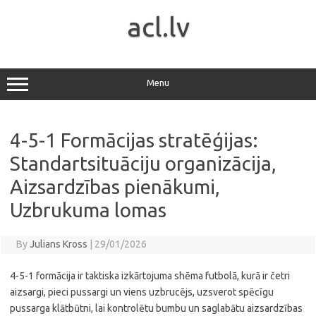
Skip
to
acl.lv
content
Menu
4-5-1 Formācijas stratēģijas:
Standartsituāciju organizācija,
Aizsardzības pienākumi,
Uzbrukuma lomas
By
Julians Kross
|
29/01/2026
4-5-1 formācija ir taktiska izkārtojuma shēma futbolā, kurā ir četri
aizsargi, pieci pussargi un viens uzbrucējs, uzsverot spēcīgu
pussarga klātbūtni, lai kontrolētu bumbu un saglabātu aizsardzības