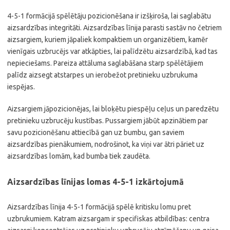
4-5-1 formācijā spēlētāju pozicionēšana ir izšķiroša, lai saglabātu
aizsardzības integritāti. Aizsardzības līnija parasti sastāv no četriem
aizsargiem, kuriem jāpaliek kompaktiem un organizētiem, kamēr
vienīgais uzbrucējs var atkāpties, lai palīdzētu aizsardzībā, kad tas
nepieciešams. Pareiza attāluma saglabāšana starp spēlētājiem
palīdz aizsegt atstarpes un ierobežot pretinieku uzbrukuma
iespējas.
Aizsargiem jāpozicionējas, lai bloķētu piespēļu ceļus un paredzētu
pretinieku uzbrucēju kustības. Pussargiem jābūt apzinātiem par
savu pozicionēšanu attiecībā gan uz bumbu, gan saviem
aizsardzības pienākumiem, nodrošinot, ka viņi var ātri pāriet uz
aizsardzības lomām, kad bumba tiek zaudēta.
Aizsardzības līnijas lomas 4-5-1 izkārtojumā
Aizsardzības līnija 4-5-1 formācijā spēlē kritisku lomu pret
uzbrukumiem. Katram aizsargam ir specifiskas atbildības: centra