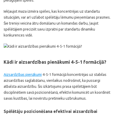
pielāgojami spēlēs.
Iekļaujot maza izmēra spēles, kas koncentrējas uz standartu
situācijām, var arī uzlabot spēlētāju lēmumu pieņemšanas prasmes.
Šie treniņi veicina ātru domāšanu un komandas darbu, ļaujot
spēlētājiem precizēt savu izpratni par standartu dinamiku
konkurences vidē.
Kādi ir aizsardzības pienākumi 4-5-1 formācijā?
Aizsardzības pienākumi
4-5-1 formācijā koncentrējas uz stabilas
aizsardzības saglabāšanu, vienlaikus nodrošinot, ka pussargi
atbalsta aizsardzību. Šis izkārtojums prasa spēlētājiem būt
disciplinētiem savā pozicionēšanā, efektīvi komunicēt un koordinēt
savas kustības, lai novērstu pretinieku uzbrukumus.
Spēlētāju pozicionēšana efektīvai aizsardzībai