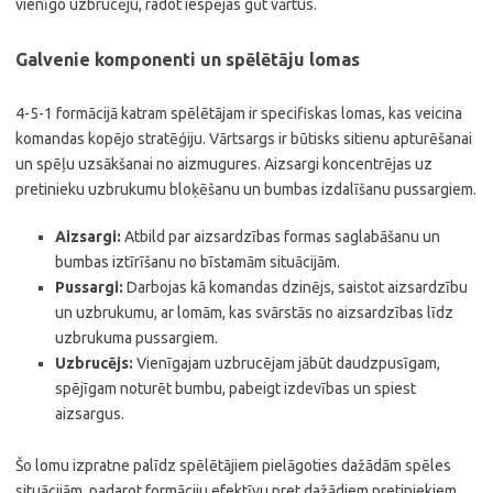
vienīgo uzbrucēju, radot iespējas gūt vārtus.
Galvenie komponenti un spēlētāju lomas
4-5-1 formācijā katram spēlētājam ir specifiskas lomas, kas veicina
komandas kopējo stratēģiju. Vārtsargs ir būtisks sitienu apturēšanai
un spēļu uzsākšanai no aizmugures. Aizsargi koncentrējas uz
pretinieku uzbrukumu bloķēšanu un bumbas izdalīšanu pussargiem.
Aizsargi:
Atbild par aizsardzības formas saglabāšanu un
bumbas iztīrīšanu no bīstamām situācijām.
Pussargi:
Darbojas kā komandas dzinējs, saistot aizsardzību
un uzbrukumu, ar lomām, kas svārstās no aizsardzības līdz
uzbrukuma pussargiem.
Uzbrucējs:
Vienīgajam uzbrucējam jābūt daudzpusīgam,
spējīgam noturēt bumbu, pabeigt izdevības un spiest
aizsargus.
Šo lomu izpratne palīdz spēlētājiem pielāgoties dažādām spēles
situācijām, padarot formāciju efektīvu pret dažādiem pretiniekiem.