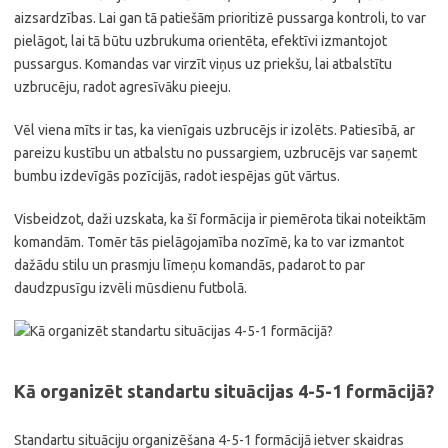
aizsardzības. Lai gan tā patiešām prioritizē pussarga kontroli, to var
pielāgot, lai tā būtu uzbrukuma orientēta, efektīvi izmantojot
pussargus. Komandas var virzīt viņus uz priekšu, lai atbalstītu
uzbrucēju, radot agresīvāku pieeju.
Vēl viena mīts ir tas, ka vienīgais uzbrucējs ir izolēts. Patiesībā, ar
pareizu kustību un atbalstu no pussargiem, uzbrucējs var saņemt
bumbu izdevīgās pozīcijās, radot iespējas gūt vārtus.
Visbeidzot, daži uzskata, ka šī formācija ir piemērota tikai noteiktām
komandām. Tomēr tās pielāgojamība nozīmē, ka to var izmantot
dažādu stilu un prasmju līmeņu komandās, padarot to par
daudzpusīgu izvēli mūsdienu futbolā.
Kā organizēt standartu situācijas 4-5-1 formācijā?
Standartu situāciju organizēšana 4-5-1 formācijā ietver skaidras