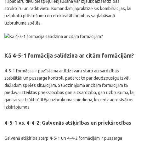
Tāpat ātru divu piespēļu iekļaušana var izjaukt aizsardzības
struktūru un radīt vietu. Komandām jāpraktizē šīs kombinācijas, lai
uzlabotu plūstošumu un efektivitāti bumbas saglabāšanā
uzbrukuma spēlēs.
Kā 4-5-1 formācija salīdzina ar citām formācijām?
4-5-1 formācija ir pazīstama ar līdzsvaru starp aizsardzības
stabilitāti un pussarga kontroli, padarot to par daudzpusīgu izvēli
dažādām spēles situācijām. Salīdzinājumā ar citām formācijām tā
piedāvā izteiktas priekšrocības gan aizsardzībā, gan uzbrukumā, lai
gan tai var trūkt tūlītēja uzbrukuma spiediena, ko redz agresīvākos
izkārtojumos.
4-5-1 vs. 4-4-2: Galvenās atšķirības un priekšrocības
Galvenā atšķirība starp 4-5-1 un 4-4-2 formācijām ir pussarga