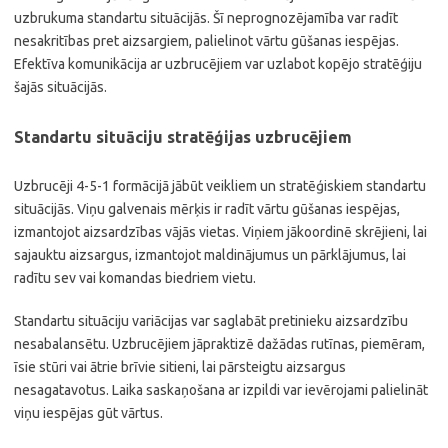
uzbrukuma standartu situācijās. Šī neprognozējamība var radīt
nesakritības pret aizsargiem, palielinot vārtu gūšanas iespējas.
Efektīva komunikācija ar uzbrucējiem var uzlabot kopējo stratēģiju
šajās situācijās.
Standartu situāciju stratēģijas uzbrucējiem
Uzbrucēji 4-5-1 formācijā jābūt veikliem un stratēģiskiem standartu
situācijās. Viņu galvenais mērķis ir radīt vārtu gūšanas iespējas,
izmantojot aizsardzības vājās vietas. Viņiem jākoordinē skrējieni, lai
sajauktu aizsargus, izmantojot maldinājumus un pārklājumus, lai
radītu sev vai komandas biedriem vietu.
Standartu situāciju variācijas var saglabāt pretinieku aizsardzību
nesabalansētu. Uzbrucējiem jāpraktizē dažādas rutīnas, piemēram,
īsie stūri vai ātrie brīvie sitieni, lai pārsteigtu aizsargus
nesagatavotus. Laika saskaņošana ar izpildi var ievērojami palielināt
viņu iespējas gūt vārtus.