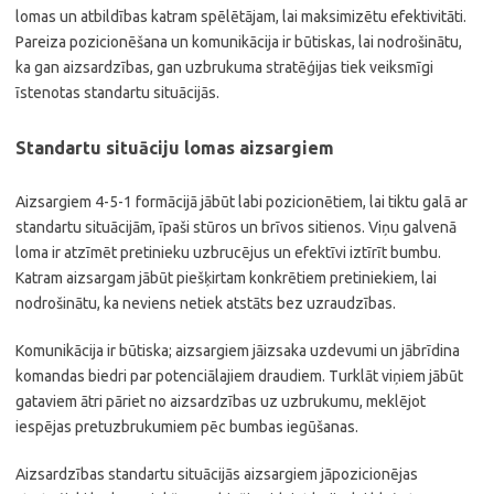
lomas un atbildības katram spēlētājam, lai maksimizētu efektivitāti.
Pareiza pozicionēšana un komunikācija ir būtiskas, lai nodrošinātu,
ka gan aizsardzības, gan uzbrukuma stratēģijas tiek veiksmīgi
īstenotas standartu situācijās.
Standartu situāciju lomas aizsargiem
Aizsargiem 4-5-1 formācijā jābūt labi pozicionētiem, lai tiktu galā ar
standartu situācijām, īpaši stūros un brīvos sitienos. Viņu galvenā
loma ir atzīmēt pretinieku uzbrucējus un efektīvi iztīrīt bumbu.
Katram aizsargam jābūt piešķirtam konkrētiem pretiniekiem, lai
nodrošinātu, ka neviens netiek atstāts bez uzraudzības.
Komunikācija ir būtiska; aizsargiem jāizsaka uzdevumi un jābrīdina
komandas biedri par potenciālajiem draudiem. Turklāt viņiem jābūt
gataviem ātri pāriet no aizsardzības uz uzbrukumu, meklējot
iespējas pretuzbrukumiem pēc bumbas iegūšanas.
Aizsardzības standartu situācijās aizsargiem jāpozicionējas