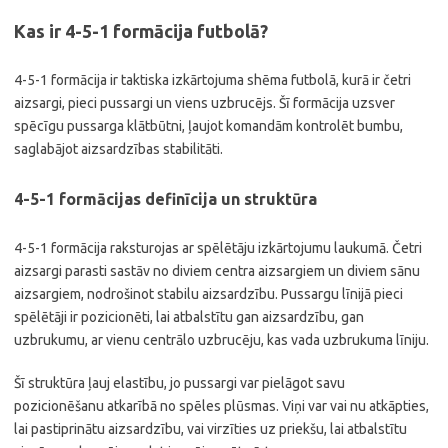
Kas ir 4-5-1 formācija futbolā?
4-5-1 formācija ir taktiska izkārtojuma shēma futbolā, kurā ir četri
aizsargi, pieci pussargi un viens uzbrucējs. Šī formācija uzsver
spēcīgu pussarga klātbūtni, ļaujot komandām kontrolēt bumbu,
saglabājot aizsardzības stabilitāti.
4-5-1 formācijas definīcija un struktūra
4-5-1 formācija raksturojas ar spēlētāju izkārtojumu laukumā. Četri
aizsargi parasti sastāv no diviem centra aizsargiem un diviem sānu
aizsargiem, nodrošinot stabilu aizsardzību. Pussargu līnijā pieci
spēlētāji ir pozicionēti, lai atbalstītu gan aizsardzību, gan
uzbrukumu, ar vienu centrālo uzbrucēju, kas vada uzbrukuma līniju.
Šī struktūra ļauj elastību, jo pussargi var pielāgot savu
pozicionēšanu atkarībā no spēles plūsmas. Viņi var vai nu atkāpties,
lai pastiprinātu aizsardzību, vai virzīties uz priekšu, lai atbalstītu