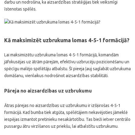
darbu un nodrošina, ka aizsardzības stratēģijas tiek veiksmīgi
īstenotas spēlēs.
Kā maksimizēt uzbrukuma lomas 4-5-1 formācijā?
Lai maksimizētu uzbrukuma lomas 4-5-1 formācijā, komandām
jāfokusējas uz ātrām pārejām, efektīvu uzbrucēju pozicionēšanu un
spēcīgu malējo spēlētāju atbalstu. Šī pieeja ļauj saglabāt uzbrukuma
domāšanu, vienlaikus nodrošinot aizsardzības stabilitāti.
Pāreja no aizsardzības uz uzbrukumu
Ātras pārejas no aizsardzības uz uzbrukumu ir izšķirošas 4-5-1
formācijā. Kad bumba tiek atgūta, spēlētājiem nekavējoties jāmeklē
iespējas izmantot pretinieku nesakārtotību. Tas bieži ietver centrālo
pussargu ātru virzīšanos uz priekšu, lai atbalstītu uzbrukumu.