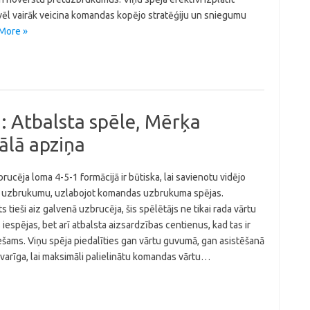
ēl vairāk veicina komandas kopējo stratēģiju un sniegumu
More »
1: Atbalsta spēle, Mērķa
nālā apziņa
rucēja loma 4-5-1 formācijā ir būtiska, lai savienotu vidējo
un uzbrukumu, uzlabojot komandas uzbrukuma spējas.
s tieši aiz galvenā uzbrucēja, šis spēlētājs ne tikai rada vārtu
iespējas, bet arī atbalsta aizsardzības centienus, kad tas ir
šams. Viņu spēja piedalīties gan vārtu guvumā, gan asistēšanā
i svarīga, lai maksimāli palielinātu komandas vārtu…