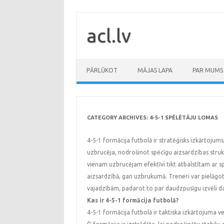
Skip
to
content
acl.lv
PĀRLŪKOT
MĀJAS LAPA
PAR MUMS
CATEGORY ARCHIVES:
4-5-1 SPĒLĒTĀJU LOMAS
4-5-1 formācija futbolā ir stratēģisks izkārtojum
uzbrucēja, nodrošinot spēcīgu aizsardzības strukt
vienam uzbrucējam efektīvi tikt atbalstītam ar s
aizsardzībā, gan uzbrukumā. Treneri var pielāgot 
vajadzībām, padarot to par daudzpusīgu izvēli da
Kas ir 4-5-1 formācija futbolā?
4-5-1 formācija futbolā ir taktiska izkārtojuma ve