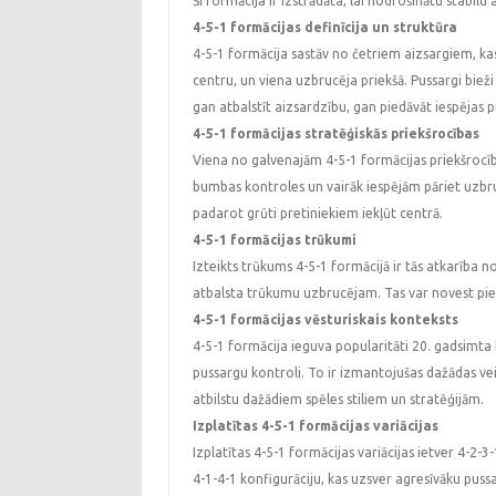
Šī formācija ir izstrādāta, lai nodrošinātu stabilu
4-5-1 formācijas definīcija un struktūra
4-5-1 formācija sastāv no četriem aizsargiem, ka
centru, un viena uzbrucēja priekšā. Pussargi bie
gan atbalstīt aizsardzību, gan piedāvāt iespējas
4-5-1 formācijas stratēģiskās priekšrocības
Viena no galvenajām 4-5-1 formācijas priekšrocīb
bumbas kontroles un vairāk iespējām pāriet uzbr
padarot grūti pretiniekiem iekļūt centrā.
4-5-1 formācijas trūkumi
Izteikts trūkums 4-5-1 formācijā ir tās atkarība 
atbalsta trūkumu uzbrucējam. Tas var novest pie 
4-5-1 formācijas vēsturiskais konteksts
4-5-1 formācija ieguva popularitāti 20. gadsimta 
pussargu kontroli. To ir izmantojušas dažādas vei
atbilstu dažādiem spēles stiliem un stratēģijām.
Izplatītas 4-5-1 formācijas variācijas
Izplatītas 4-5-1 formācijas variācijas ietver 4-2-3
4-1-4-1 konfigurāciju, kas uzsver agresīvāku pussa