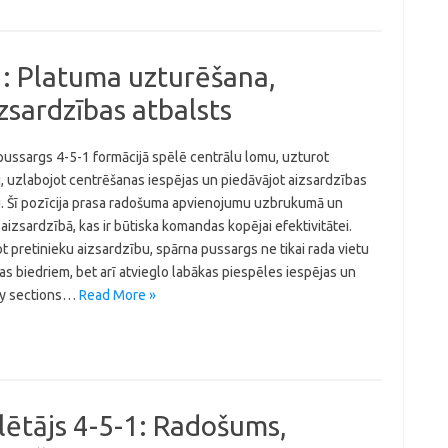
1: Platuma uzturēšana,
zsardzības atbalsts
pussargs 4-5-1 formācijā spēlē centrālu lomu, uzturot
, uzlabojot centrēšanas iespējas un piedāvājot aizsardzības
u. Šī pozīcija prasa radošuma apvienojumu uzbrukumā un
aizsardzībā, kas ir būtiska komandas kopējai efektivitātei.
ot pretinieku aizsardzību, spārna pussargs ne tikai rada vietu
 biedriem, bet arī atvieglo labākas piespēles iespējas un
Key sections…
Read More »
ēlētājs 4-5-1: Radošums,