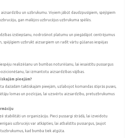
tot aizsardzību un uzbrukumu. Viņiem jābūt daudzpusīgiem, spējīgiem
go uzbrucēju, gan malējos uzbrucējus uzbrukuma spēlēs.
sardzības izstiepšanu, nodrošinot platumu un piegādājot centrējumus
, spējīgiem uzbrukt aizsargiem un radīt vārtu gūšanas iespējas
s iespēju realizēšanu un bumbas noturēšanu, lai iesaistītu pussargus
pozicionēšanu, lai izmantotu aizsardzības vājības.
tiskajām pieejām?
gota dažādām taktiskajām pieejām, uzlabojot komandas stiprās puses,
ēlētāju lomas un pozīcijas, lai uzsvērtu aizsardzību, pretuzbrukumus
ormāciju
 stabilitāti un organizāciju. Pieci pussargi strādā, lai izveidotu
īgais uzbrucējs var atkāpties, lai atbalstītu pussargus, ļaujot
etuzbrukumus, kad bumba tiek atgūta.