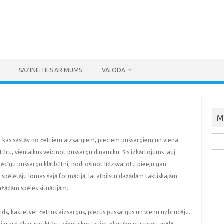
SAZINIETIES AR MUMS
VALODA
M
Sea
s, kas sastāv no četriem aizsargiem, pieciem pussargiem un viena
for:
ūru, vienlaikus veicinot pussargu dinamiku. Šis izkārtojums ļauj
pēcīgu pussargu klātbūtni, nodrošinot līdzsvarotu pieeju gan
spēlētāju lomas šajā formācijā, lai atbilstu dažādām taktiskajām
žādām spēles situācijām.
ids, kas ietver četrus aizsargus, piecus pussargus un vienu uzbrucēju.