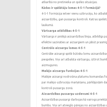
atkarībā no pretinieka un spēles situācijas.
Kādas ir spēlētāju lomas 4-5-1 formācijā?
4-5-1 formācija ietver vienu uzbrucēju, ko atbalst
aizsardzību, gan pussargu kontroli. Katras spēlēt
laukumā.
Vārtsarga atbildības 4-5-1
Vārtsargs ir pēdējā aizsardzības līnija, atbildīgs
efektīvi sazināties ar aizsargiem un jābūt prasm
Centrālo aizsargu lomas 4-5-1
Centrālie aizsargi spēlē būtisku lomu aizsardzība
piespēles. Viņi arī atbalsta vārtsargu, iztīrot b
aizmugures.
Malējo aizsargu funkcijas 4-5-1
Malējie aizsargi nodrošina platumu komandas form
par malējo uzbrucēju marķēšanu, pārklājošām da
kontroli pussargu zonā.
Aizsardzības pussargu uzdevumi 4-5-1
Aizsardzības pussargi darbojas kā vairogs priekš
bumbu. Viņi arī atvieglo pārejas no aizsardzības