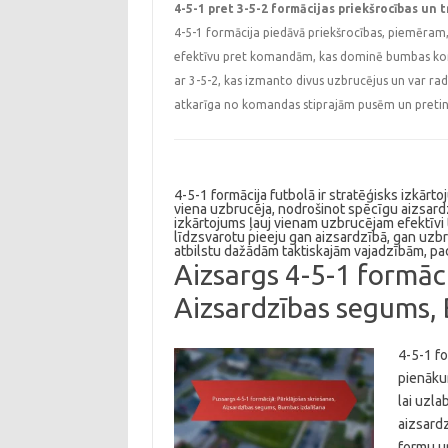
4-5-1 pret 3-5-2 formācijas priekšrocības un 
4-5-1 formācija piedāvā priekšrocības, piemēram, 
efektīvu pret komandām, kas dominē bumbas kon
ar 3-5-2, kas izmanto divus uzbrucējus un var radī
atkarīga no komandas stiprajām pusēm un pretinie
4-5-1 formācija futbolā ir stratēģisks izkār
viena uzbrucēja, nodrošinot spēcīgu aizsardz
izkārtojums ļauj vienam uzbrucējam efektīvi 
līdzsvarotu pieeju gan aizsardzībā, gan uzbru
atbilstu dažādām taktiskajām vajadzībām, pa
Aizsargs 4-5-1 formācij
Aizsardzības segums,
4-5-1 fo
pienākum
lai uzla
aizsardz
formu un