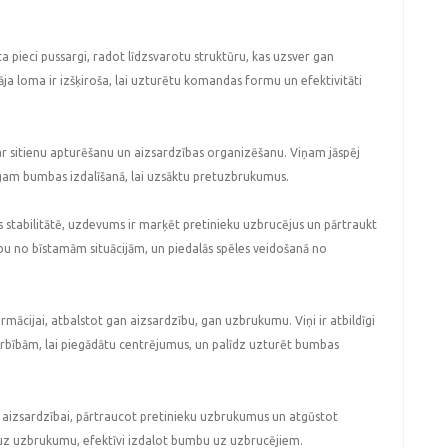
a pieci pussargi, radot līdzsvarotu struktūru, kas uzsver gan
āja loma ir izšķiroša, lai uzturētu komandas formu un efektivitāti
 par sitienu apturēšanu un aizsardzības organizēšanu. Viņam jāspēj
īgam bumbas izdalīšanā, lai uzsāktu pretuzbrukumus.
s stabilitātē, uzdevums ir marķēt pretinieku uzbrucējus un pārtraukt
umbu no bīstamām situācijām, un piedalās spēles veidošanā no
ācijai, atbalstot gan aizsardzību, gan uzbrukumu. Viņi ir atbildīgi
rbībām, lai piegādātu centrējumus, un palīdz uzturēt bumbas
ā aizsardzībai, pārtraucot pretinieku uzbrukumus un atgūstot
 uz uzbrukumu, efektīvi izdalot bumbu uz uzbrucējiem.