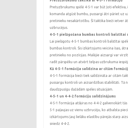
Pretuzbrukumu taktika ar 4-5-1 formāciju
Pretuzbrukumu spēlē 4-5-1 var būt ļoti efektīva
komanda atgūst bumbu, pussargi ātri pāriet uz u
pretinieku nesakārtotību. Šī taktika bieži ietver āt
uzbrucējus.
4-5-1 pielāgošana bumbas kontroli balstītai 
Lai pielāgotu 4-5-1 bumbas kontroli balstītai spē
bumbas kontroli. Šis izkārtojums veicina īsas, ātr
pretinieku no pozīcijas. Malējie aizsargi var vir
radīt pārspēku un atvērt telpas uzbrukuma iespē
Kā 4-5-1 formācija salīdzina ar citām formāci
4-5-1 formācija bieži tiek salīdzināta ar citām t
pussargu kontroli un aizsardzības stabilitāti. T
daudzpusīgu dažādām spēles situācijām.
4-5-1 un 4-4-2 formāciju salīdzinājums
4-5-1 formācija atšķiras no 4-4-2 galvenokārt tās
5-1 paļaujas uz vienu uzbrucēju, ko atbalsta piec
izkārtojums ļauj lielāku elastību pārejās starp a
sniedz 4-4-2.