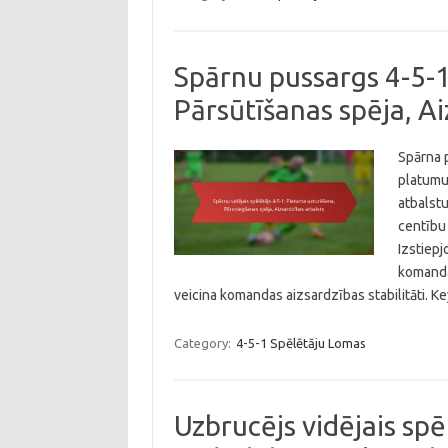
Spārnu pussargs 4-5-
Pārsūtīšanas spēja, Ai
Spārna 
platumu
atbalst
centību 
Izstiepj
komandas
veicina komandas aizsardzības stabilitāti. 
Category:
4-5-1 Spēlētāju Lomas
Uzbrucējs vidējais sp