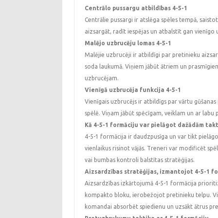
Centrālo pussargu atbildības 4-5-1
Centrālie pussargi ir atslēga spēles tempā, sais
aizsargāt, radīt iespējas un atbalstīt gan vienī
Malējo uzbrucēju lomas 4-5-1
Malējie uzbrucēji ir atbildīgi par pretinieku aiz
soda laukumā. Viņiem jābūt ātriem un prasmīgiem
uzbrucējam.
Vienīgā uzbrucēja funkcija 4-5-1
Vienīgais uzbrucējs ir atbildīgs par vārtu gūšana
spēlē. Viņam jābūt spēcīgam, veiklam un ar labu 
Kā 4-5-1 formāciju var pielāgot dažādām tak
4-5-1 formācija ir daudzpusīga un var tikt pielā
vienlaikus risinot vājās. Treneri var modificēt sp
vai bumbas kontroli balstītas stratēģijas.
Aizsardzības stratēģijas, izmantojot 4-5-1 f
Aizsardzības izkārtojumā 4-5-1 formācija prioritizē
kompakto bloku, ierobežojot pretinieku telpu. Vien
komandai absorbēt spiedienu un uzsākt ātrus pr