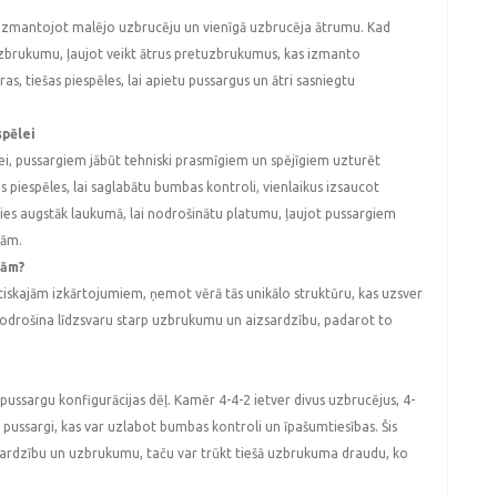
, izmantojot malējo uzbrucēju un vienīgā uzbrucēja ātrumu. Kad
zbrukumu, ļaujot veikt ātrus pretuzbrukumus, kas izmanto
ras, tiešas piespēles, lai apietu pussargus un ātri sasniegtu
spēlei
lei, pussargiem jābūt tehniski prasmīgiem un spējīgiem uzturēt
as piespēles, lai saglabātu bumbas kontroli, vienlaikus izsaucot
zīties augstāk laukumā, lai nodrošinātu platumu, ļaujot pussargiem
jām.
jām?
aktiskajām izkārtojumiem, ņemot vērā tās unikālo struktūru, kas uzsver
ā nodrošina līdzsvaru starp uzbrukumu un aizsardzību, padarot to
 pussargu konfigurācijas dēļ. Kamēr 4-4-2 ietver divus uzbrucējus, 4-
i pussargi, kas var uzlabot bumbas kontroli un īpašumtiesības. Šis
izsardzību un uzbrukumu, taču var trūkt tiešā uzbrukuma draudu, ko