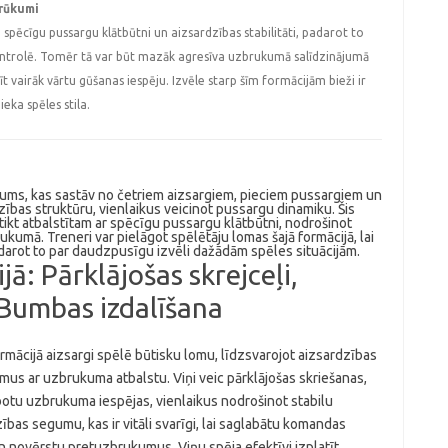
trūkumi
spēcīgu pussargu klātbūtni un aizsardzības stabilitāti, padarot to
trolē. Tomēr tā var būt mazāk agresīva uzbrukumā salīdzinājumā
t vairāk vārtu gūšanas iespēju. Izvēle starp šīm formācijām bieži ir
ka spēles stila.
tojums, kas sastāv no četriem aizsargiem, pieciem pussargiem un
ības struktūru, vienlaikus veicinot pussargu dinamiku. Šis
tikt atbalstītam ar spēcīgu pussargu klātbūtni, nodrošinot
kumā. Treneri var pielāgot spēlētāju lomas šajā formācijā, lai
darot to par daudzpusīgu izvēli dažādām spēles situācijām.
ā: Pārklājošas skrejceļi,
 Bumbas izdalīšana
rmācijā aizsargi spēlē būtisku lomu, līdzsvarojot aizsardzības
us ar uzbrukuma atbalstu. Viņi veic pārklājošas skriešanas,
botu uzbrukuma iespējas, vienlaikus nodrošinot stabilu
ības segumu, kas ir vitāli svarīgi, lai saglabātu komandas
 novērstu pretuzbrukumus. Viņu spēja efektīvi izplatīt