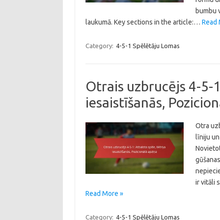
bumbu v
laukumā. Key sections in the article:…
Read 
Category:
4-5-1 Spēlētāju Lomas
Otrais uzbrucējs 4-5-
iesaistīšanās, Pozicio
Otra uzb
līniju 
Novietot
gūšanas 
nepiecie
ir vitāl
Read More »
Category:
4-5-1 Spēlētāju Lomas