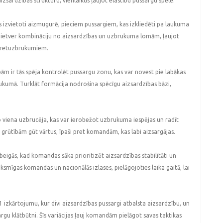
 aizsardzības struktūru, vienlaikus ļaujot elastību pussargu spēlē.
s izvietoti aizmugurē, pieciem pussargiem, kas izkliedēti pa laukuma
ži ietver kombināciju no aizsardzības un uzbrukuma lomām, ļaujot
 pretuzbrukumiem.
ām ir tās spēja kontrolēt pussargu zonu, kas var novest pie labākas
ukumā. Turklāt formācija nodrošina spēcīgu aizsardzības bāzi,
no viena uzbrucēja, kas var ierobežot uzbrukuma iespējas un radīt
grūtībām gūt vārtus, īpaši pret komandām, kas labi aizsargājas.
beigās, kad komandas sāka prioritizēt aizsardzības stabilitāti un
ksmīgas komandas un nacionālās izlases, pielāgojoties laika gaitā, lai
-1 izkārtojumu, kur divi aizsardzības pussargi atbalsta aizsardzību, un
rgu klātbūtni. Šīs variācijas ļauj komandām pielāgot savas taktikas