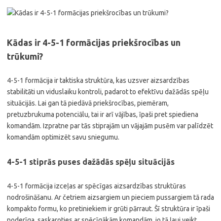
Kādas ir 4-5-1 formācijas priekšrocības un
trūkumi?
4-5-1 formācija ir taktiska struktūra, kas uzsver aizsardzības
stabilitāti un viduslaiku kontroli, padarot to efektīvu dažādās spēļu
situācijās. Lai gan tā piedāvā priekšrocības, piemēram,
pretuzbrukuma potenciālu, tai ir arī vājības, īpaši pret spiediena
komandām. Izpratne par tās stiprajām un vājajām pusēm var palīdzēt
komandām optimizēt savu sniegumu.
4-5-1 stiprās puses dažādās spēļu situācijās
4-5-1 formācija izceļas ar spēcīgas aizsardzības struktūras
nodrošināšanu. Ar četriem aizsargiem un pieciem pussargiem tā rada
kompakto formu, ko pretiniekiem ir grūti pārraut. Šī struktūra ir īpaši
noderīga, saskaroties ar spēcīgākām komandām, jo tā ļauj veikt