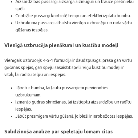
Aizsardzības pussargi aizsargā aizmuguri un traucē pretinieku
spēli.
Centrālie pussargi kontrolē tempu un efektīvi izplata bumbu.
Uzbrukuma pussargi atbalsta vienīgo uzbrucēju un rada vārtu
gūšanas iespējas.
Vienīgā uzbrucēja pienākumi un kustību modeļi
Vienīgais uzbrucējs 4-5-1 formācijā ir daudzpusīgs, prasa gan vārtu
gūšanas spējas, gan spēju sasaistīt spēli. Viņu kustību modeļi ir
vitāli, lai radītu telpu un iespējas.
Jānotur bumba, lai ļautu pussargiem pievienoties
uzbrukumam.
Izmanto gudras skriešanas, lai izstieptu aizsardzību un radītu
iespējas.
Jābūt prasmīgam vārtu gūšanā, jo bieži ir ierobežotas iespējas.
Salīdzinoša analīze par spēlētāju lomām citās