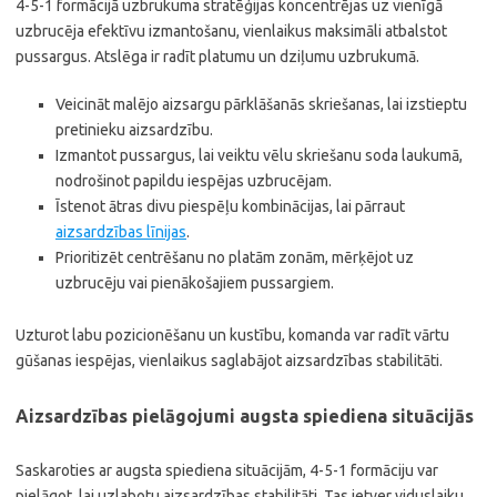
4-5-1 formācijā uzbrukuma stratēģijas koncentrējas uz vienīgā
uzbrucēja efektīvu izmantošanu, vienlaikus maksimāli atbalstot
pussargus. Atslēga ir radīt platumu un dziļumu uzbrukumā.
Veicināt malējo aizsargu pārklāšanās skriešanas, lai izstieptu
pretinieku aizsardzību.
Izmantot pussargus, lai veiktu vēlu skriešanu soda laukumā,
nodrošinot papildu iespējas uzbrucējam.
Īstenot ātras divu piespēļu kombinācijas, lai pārraut
aizsardzības līnijas
.
Prioritizēt centrēšanu no platām zonām, mērķējot uz
uzbrucēju vai pienākošajiem pussargiem.
Uzturot labu pozicionēšanu un kustību, komanda var radīt vārtu
gūšanas iespējas, vienlaikus saglabājot aizsardzības stabilitāti.
Aizsardzības pielāgojumi augsta spiediena situācijās
Saskaroties ar augsta spiediena situācijām, 4-5-1 formāciju var
pielāgot, lai uzlabotu aizsardzības stabilitāti. Tas ietver viduslaiku