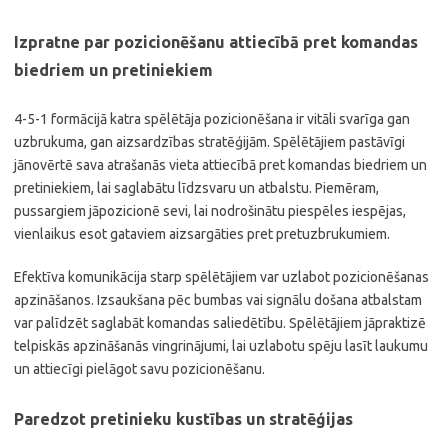
Izpratne par pozicionēšanu attiecībā pret komandas
biedriem un pretiniekiem
4-5-1 formācijā katra spēlētāja pozicionēšana ir vitāli svarīga gan
uzbrukuma, gan aizsardzības stratēģijām. Spēlētājiem pastāvīgi
jānovērtē sava atrašanās vieta attiecībā pret komandas biedriem un
pretiniekiem, lai saglabātu līdzsvaru un atbalstu. Piemēram,
pussargiem jāpozicionē sevi, lai nodrošinātu piespēles iespējas,
vienlaikus esot gataviem aizsargāties pret pretuzbrukumiem.
Efektīva komunikācija starp spēlētājiem var uzlabot pozicionēšanas
apzināšanos. Izsaukšana pēc bumbas vai signālu došana atbalstam
var palīdzēt saglabāt komandas saliedētību. Spēlētājiem jāpraktizē
telpiskās apzināšanās vingrinājumi, lai uzlabotu spēju lasīt laukumu
un attiecīgi pielāgot savu pozicionēšanu.
Paredzot pretinieku kustības un stratēģijas