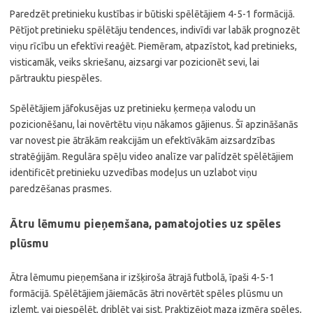
Paredzēt pretinieku kustības ir būtiski spēlētājiem 4-5-1 formācijā.
Pētījot pretinieku spēlētāju tendences, indivīdi var labāk prognozēt
viņu rīcību un efektīvi reaģēt. Piemēram, atpazīstot, kad pretinieks,
visticamāk, veiks skriešanu, aizsargi var pozicionēt sevi, lai
pārtrauktu piespēles.
Spēlētājiem jāfokusējas uz pretinieku ķermeņa valodu un
pozicionēšanu, lai novērtētu viņu nākamos gājienus. Šī apzināšanās
var novest pie ātrākām reakcijām un efektīvākām aizsardzības
stratēģijām. Regulāra spēļu video analīze var palīdzēt spēlētājiem
identificēt pretinieku uzvedības modeļus un uzlabot viņu
paredzēšanas prasmes.
Ātru lēmumu pieņemšana, pamatojoties uz spēles
plūsmu
Ātra lēmumu pieņemšana ir izšķiroša ātrajā futbolā, īpaši 4-5-1
formācijā. Spēlētājiem jāiemācās ātri novērtēt spēles plūsmu un
izlemt, vai piespēlēt, driblēt vai sist. Praktizējot maza izmēra spēles,