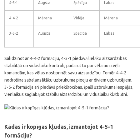
4-5-1
Augsta
Spēcīga
Labas
4-4-2
Mērena
Vidēja
Mērena
3-5-2
Augsta
Spēcīga
Labas
Salīdzinot ar 4-4-2 formāciju, 4-5-1 piedāvā lielāku aizsardzības
stabilitāti un viduslaiku kontroli, padarot to par vēlamo izvēli
komandām, kas vēlas nostiprināt savu aizsardzību. Tomēr 4-4-2
nodrošina sabalansētāku uzbrukuma pieeju ar diviem uzbrucējiem.
3-5-2 formācija arī piedāvā priekšrocības, īpaši uzbrukuma iespējās,
vienlaikus saglabājot stabilu aizsardzību un viduslaiku klātbūtni.
Kādas ir kopīgas kļūdas, izmantojot 4-5-1
formāciju?