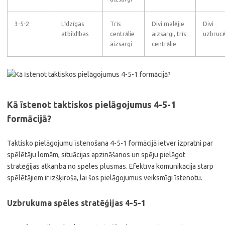
3-5-2
Līdzīgas
Trīs
Divi malējie
Divi
atbildības
centrālie
aizsargi, trīs
uzbrucē
aizsargi
centrālie
Kā īstenot taktiskos pielāgojumus 4-5-1
formācijā?
Taktisko pielāgojumu īstenošana 4-5-1 formācijā ietver izpratni par
spēlētāju lomām, situācijas apzināšanos un spēju pielāgot
stratēģijas atkarībā no spēles plūsmas. Efektīva komunikācija starp
spēlētājiem ir izšķiroša, lai šos pielāgojumus veiksmīgi īstenotu.
Uzbrukuma spēles stratēģijas 4-5-1