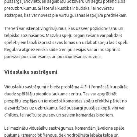
pussargs jānovieto, lai saglabātu līdzsvaru un segtu potenciālos
pretuzbrukumus. Šī laterālā kustība ir būtiska, lai novērstu
atstarpes, kas var novest pie vārtu gūšanas iespējām pretiniekam.
Treneri var īstenot vingrinājumus, kas uzsver pozicionēšanu un
telpisko apzināšanos. Mazāku spēļu organizēšana var palīdzēt
spēlētājiem labāk izprast savas lomas un uzlabot spēju lasīt spēli.
Regulāra atgriezeniskā saite treniņu sesijās var arī nostiprināt
pareizas pozicionēšanas un pozicionēšanas nozīmi.
Viduslaiku sastrēgumi
Viduslaiku sastrēgumi ir bieža problēma 4-5-1 formācijā, kur pārāk
daudz spēlētāju piepilda laukuma centru. Tas var apgrūtināt
piespēļu iespējas un ierobežot komandas spēju efektīvi pāriet no
aizsardzības uz uzbrukumu. Kad pussargi pulcējas kopā, viņi var
cīnīties, lai radītu telpu sev un saviem komandas biedriem.
Lai mazinātu viduslaiku sastrēgumus, komandām jāveicina spēle
platumā. Izmantojot flangus, tiek nodrošināta labāka telpa un