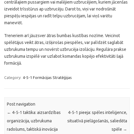
centrālajiem pussargiem vai malējiem uzbrucējiem, kuriem jācenšas
izveidot trīsstūrus ap uzbrucēju. Darot to, viņi var nodrošināt
piespēļu iespējas un radīt telpu uzbrucējam, lai viņš varētu
manevrēt.
Treneriem arī jāuzsver ātras bumbas kustības nozīme. Veicinot
spēlētājus veikt ātras, izšķirošas piespēles, var palīdzēt saglabāt
uzbrukuma tempu un novērst uzbrucēja izolāciju. Regulāra prakse
uzbrukuma izspēlē var uzlabot komandas kopējo efektivitāti šajā
formācijā.
Category:
4-5-1 Formācijas Stratēģijas
Post navigation
←
4-5-1 taktika: aizsardzības
4-5-1 pieeja: spēles inteliģence,
organizācija, uzbrukuma
situatīvā pielāgošanās, saliedēta
radošums, taktiskā inovācija
spēle
→