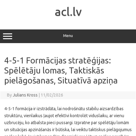
Skip
to
acl.lv
content
Menu
4-5-1 Formācijas stratēģijas:
Spēlētāju lomas, Taktiskās
pielāgošanas, Situatīvā apziņa
By
Julians Kross
|
11/02/2026
4-5-1 formācija ir izstrādāta, lai nodrošinātu stabilu aizsardzības
struktūru, vienlaikus ļaujot efektīvi kontrolēt viduslaiku, ar vienu
uzbrucēju, ko atbalsta pieci pussargi. Izpratne par spēlētāju lomām
un situācijas apzināšanās ir būtiska, lai veiktu taktiskus pielāgojumus