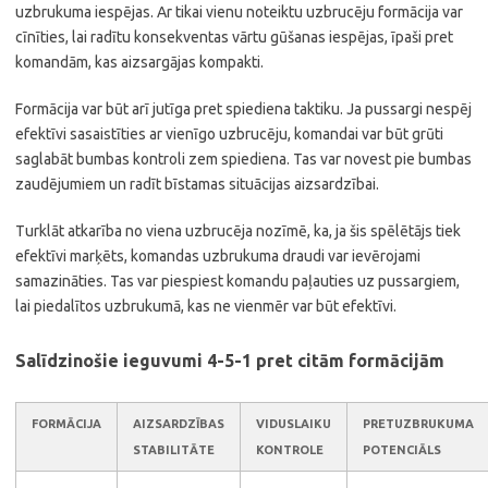
uzbrukuma iespējas. Ar tikai vienu noteiktu uzbrucēju formācija var
cīnīties, lai radītu konsekventas vārtu gūšanas iespējas, īpaši pret
komandām, kas aizsargājas kompakti.
Formācija var būt arī jutīga pret spiediena taktiku. Ja pussargi nespēj
efektīvi sasaistīties ar vienīgo uzbrucēju, komandai var būt grūti
saglabāt bumbas kontroli zem spiediena. Tas var novest pie bumbas
zaudējumiem un radīt bīstamas situācijas aizsardzībai.
Turklāt atkarība no viena uzbrucēja nozīmē, ka, ja šis spēlētājs tiek
efektīvi marķēts, komandas uzbrukuma draudi var ievērojami
samazināties. Tas var piespiest komandu paļauties uz pussargiem,
lai piedalītos uzbrukumā, kas ne vienmēr var būt efektīvi.
Salīdzinošie ieguvumi 4-5-1 pret citām formācijām
FORMĀCIJA
AIZSARDZĪBAS
VIDUSLAIKU
PRETUZBRUKUMA
STABILITĀTE
KONTROLE
POTENCIĀLS