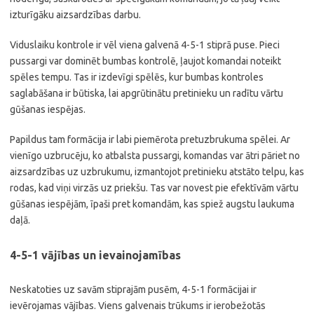
izturīgāku aizsardzības darbu.
Viduslaiku kontrole ir vēl viena galvenā 4-5-1 stiprā puse. Pieci
pussargi var dominēt bumbas kontrolē, ļaujot komandai noteikt
spēles tempu. Tas ir izdevīgi spēlēs, kur bumbas kontroles
saglabāšana ir būtiska, lai apgrūtinātu pretinieku un radītu vārtu
gūšanas iespējas.
Papildus tam formācija ir labi piemērota pretuzbrukuma spēlei. Ar
vienīgo uzbrucēju, ko atbalsta pussargi, komandas var ātri pāriet no
aizsardzības uz uzbrukumu, izmantojot pretinieku atstāto telpu, kas
rodas, kad viņi virzās uz priekšu. Tas var novest pie efektīvām vārtu
gūšanas iespējām, īpaši pret komandām, kas spiež augstu laukuma
daļā.
4-5-1 vājības un ievainojamības
Neskatoties uz savām stiprajām pusēm, 4-5-1 formācijai ir
ievērojamas vājības. Viens galvenais trūkums ir ierobežotās