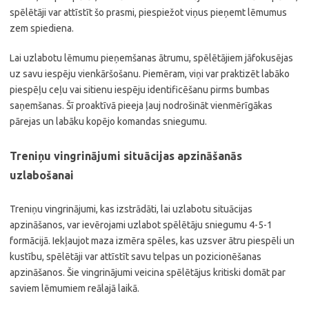
spēlētāji var attīstīt šo prasmi, piespiežot viņus pieņemt lēmumus
zem spiediena.
Lai uzlabotu lēmumu pieņemšanas ātrumu, spēlētājiem jāfokusējas
uz savu iespēju vienkāršošanu. Piemēram, viņi var praktizēt labāko
piespēļu ceļu vai sitienu iespēju identificēšanu pirms bumbas
saņemšanas. Šī proaktīvā pieeja ļauj nodrošināt vienmērīgākas
pārejas un labāku kopējo komandas sniegumu.
Treniņu vingrinājumi situācijas apzināšanās
uzlabošanai
Treniņu vingrinājumi, kas izstrādāti, lai uzlabotu situācijas
apzināšanos, var ievērojami uzlabot spēlētāju sniegumu 4-5-1
formācijā. Iekļaujot maza izmēra spēles, kas uzsver ātru piespēli un
kustību, spēlētāji var attīstīt savu telpas un pozicionēšanas
apzināšanos. Šie vingrinājumi veicina spēlētājus kritiski domāt par
saviem lēmumiem reālajā laikā.