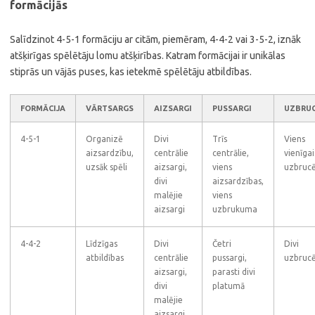
formācijās
Salīdzinot 4-5-1 formāciju ar citām, piemēram, 4-4-2 vai 3-5-2, iznāk
atšķirīgas spēlētāju lomu atšķirības. Katram formācijai ir unikālas
stiprās un vājās puses, kas ietekmē spēlētāju atbildības.
FORMĀCIJA
VĀRTSARGS
AIZSARGI
PUSSARGI
UZBRUC
4-5-1
Organizē
Divi
Trīs
Viens
aizsardzību,
centrālie
centrālie,
vienīgai
uzsāk spēli
aizsargi,
viens
uzbrucē
divi
aizsardzības,
malējie
viens
aizsargi
uzbrukuma
4-4-2
Līdzīgas
Divi
Četri
Divi
atbildības
centrālie
pussargi,
uzbrucē
aizsargi,
parasti divi
divi
platumā
malējie
aizsargi