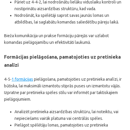
Pāriet uz 4-4-2, lai nodrošinātu lielāku viduslaiku kontroli un
nostiprinātu aizsardzības struktūru, kad vada.
Nodrošināt, ka spēlētāji saprot savas jaunās lomas un
atbildības, lai saglabātu komandas saliedētību pāreju laikā.
Bieža komunikācija un prakse formāciju pārejās var uzlabot
komandas pielāgojamību un efektivitāti laukumā.
Formācijas pielāgošana, pamatojoties uz pretinieka
analīzi
4-5-
1 formācijas
pielāgošana, pamatojoties uz pretinieka analīzi, ir
būtiska, lai maksimāli izmantotu stiprās puses un izmantotu vājās.
Izpratne par pretinieka spēles stilu var informēt par taktiskajiem
pielāgojumiem.
Analizēt pretinieka aizsardzības struktūru, lai noteiktu, vai
nepieciešams vairāk platuma vai centrālās spēles.
Pielāgot spēlētāju lomas, pamatojoties uz pretinieka