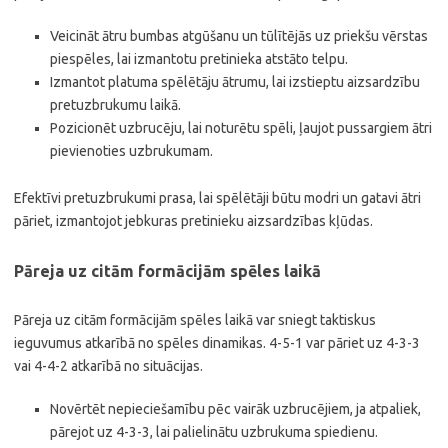
Veicināt ātru bumbas atgūšanu un tūlītējās uz priekšu vērstas
piespēles, lai izmantotu pretinieka atstāto telpu.
Izmantot platuma spēlētāju ātrumu, lai izstieptu aizsardzību
pretuzbrukumu laikā.
Pozicionēt uzbrucēju, lai noturētu spēli, ļaujot pussargiem ātri
pievienoties uzbrukumam.
Efektīvi pretuzbrukumi prasa, lai spēlētāji būtu modri un gatavi ātri
pāriet, izmantojot jebkuras pretinieku aizsardzības kļūdas.
Pāreja uz citām formācijām spēles laikā
Pāreja uz citām formācijām spēles laikā var sniegt taktiskus
ieguvumus atkarībā no spēles dinamikas. 4-5-1 var pāriet uz 4-3-3
vai 4-4-2 atkarībā no situācijas.
Novērtēt nepieciešamību pēc vairāk uzbrucējiem, ja atpaliek,
pārejot uz 4-3-3, lai palielinātu uzbrukuma spiedienu.