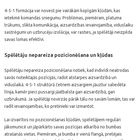
4-5-1 formācija var novest pie vairākām kopīgām kļūdām, kas
ietekmē komandas sniegumu. Problēmas, piemēram, platuma
trūkums, slikta komunikācija, aizsardzības ievainojamība, viduslaiku
sastrēgumi un uzbrucēju izolācija, var rasties, ja spēlētāji neizpilda
savas lomas efektīvi.
Spēlētāju nepareiza pozicionēšana un kļūdas
Spēlētāju nepareiza pozicionēšana notiek, kad indivīdi neatrodas
savās noteiktajās pozīcijās, radot atstarpes aizsardzībā un
viduslaikā. 4-5-1 struktūrā četriem aizsargiem jāuztur saliedēta
līnija, kamēr pieci pussargi jāatbalsta gan aizsardzībā, gan
uzbrukumā. Ja spēlētāji novirzās pārāk tālu no savām lomām, tas var
radīt ievainojamības, ko pretinieki var izmantot.
Lai izvairītos no pozicionēšanas kļūdām, spēlētājiem regulāri
jākomunicē un jāpārkārto savas pozīcijas atkarībā no bumbas
atrašanās vietas. Piemēram, ja bumba ir vienā flangā, pretējais