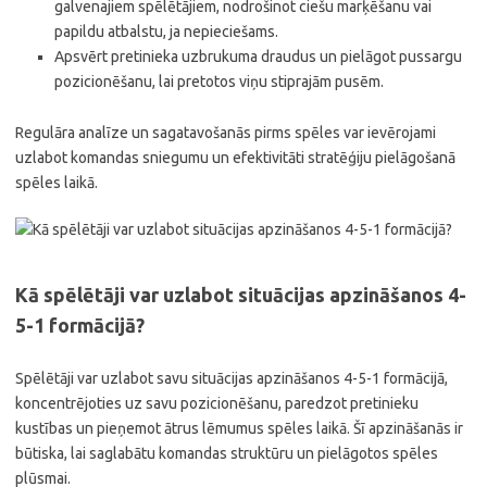
galvenajiem spēlētājiem, nodrošinot ciešu marķēšanu vai
papildu atbalstu, ja nepieciešams.
Apsvērt pretinieka uzbrukuma draudus un pielāgot pussargu
pozicionēšanu, lai pretotos viņu stiprajām pusēm.
Regulāra analīze un sagatavošanās pirms spēles var ievērojami
uzlabot komandas sniegumu un efektivitāti stratēģiju pielāgošanā
spēles laikā.
Kā spēlētāji var uzlabot situācijas apzināšanos 4-
5-1 formācijā?
Spēlētāji var uzlabot savu situācijas apzināšanos 4-5-1 formācijā,
koncentrējoties uz savu pozicionēšanu, paredzot pretinieku
kustības un pieņemot ātrus lēmumus spēles laikā. Šī apzināšanās ir
būtiska, lai saglabātu komandas struktūru un pielāgotos spēles
plūsmai.