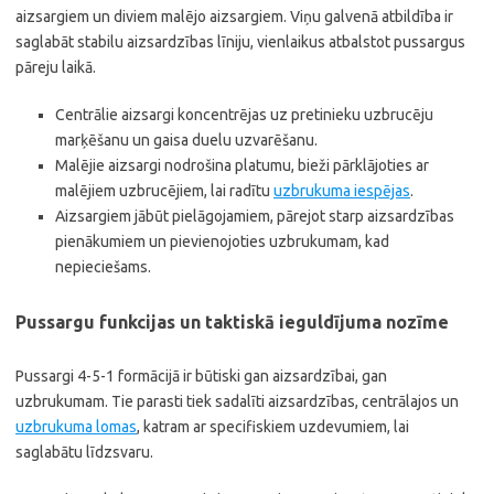
aizsargiem un diviem malējo aizsargiem. Viņu galvenā atbildība ir
saglabāt stabilu aizsardzības līniju, vienlaikus atbalstot pussargus
pāreju laikā.
Centrālie aizsargi koncentrējas uz pretinieku uzbrucēju
marķēšanu un gaisa duelu uzvarēšanu.
Malējie aizsargi nodrošina platumu, bieži pārklājoties ar
malējiem uzbrucējiem, lai radītu
uzbrukuma iespējas
.
Aizsargiem jābūt pielāgojamiem, pārejot starp aizsardzības
pienākumiem un pievienojoties uzbrukumam, kad
nepieciešams.
Pussargu funkcijas un taktiskā ieguldījuma nozīme
Pussargi 4-5-1 formācijā ir būtiski gan aizsardzībai, gan
uzbrukumam. Tie parasti tiek sadalīti aizsardzības, centrālajos un
uzbrukuma lomas
, katram ar specifiskiem uzdevumiem, lai
saglabātu līdzsvaru.