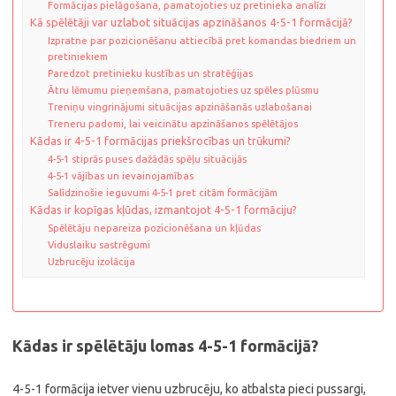
Formācijas pielāgošana, pamatojoties uz pretinieka analīzi
Kā spēlētāji var uzlabot situācijas apzināšanos 4-5-1 formācijā?
Izpratne par pozicionēšanu attiecībā pret komandas biedriem un
pretiniekiem
Paredzot pretinieku kustības un stratēģijas
Ātru lēmumu pieņemšana, pamatojoties uz spēles plūsmu
Treniņu vingrinājumi situācijas apzināšanās uzlabošanai
Treneru padomi, lai veicinātu apzināšanos spēlētājos
Kādas ir 4-5-1 formācijas priekšrocības un trūkumi?
4-5-1 stiprās puses dažādās spēļu situācijās
4-5-1 vājības un ievainojamības
Salīdzinošie ieguvumi 4-5-1 pret citām formācijām
Kādas ir kopīgas kļūdas, izmantojot 4-5-1 formāciju?
Spēlētāju nepareiza pozicionēšana un kļūdas
Viduslaiku sastrēgumi
Uzbrucēju izolācija
Kādas ir spēlētāju lomas 4-5-1 formācijā?
4-5-1 formācija ietver vienu uzbrucēju, ko atbalsta pieci pussargi,