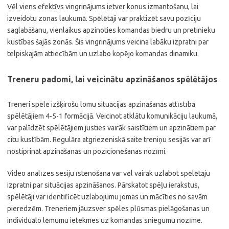
Vēl viens efektīvs vingrinājums ietver konus izmantošanu, lai
izveidotu zonas laukumā. Spēlētāji var praktizēt savu pozīciju
saglabāšanu, vienlaikus apzinoties komandas biedru un pretinieku
kustības šajās zonās. Šis vingrinājums veicina labāku izpratni par
telpiskajām attiecībām un uzlabo kopējo komandas dinamiku.
Treneru padomi, lai veicinātu apzināšanos spēlētājos
Treneri spēlē izšķirošu lomu situācijas apzināšanās attīstībā
spēlētājiem 4-5-1 formācijā. Veicinot atklātu komunikāciju laukumā,
var palīdzēt spēlētājiem justies vairāk saistītiem un apzinātiem par
citu kustībām. Regulāra atgriezeniskā saite treniņu sesijās var arī
nostiprināt apzināšanās un pozicionēšanas nozīmi.
Video analīzes sesiju īstenošana var vēl vairāk uzlabot spēlētāju
izpratni par situācijas apzināšanos. Pārskatot spēļu ierakstus,
spēlētāji var identificēt uzlabojumu jomas un mācīties no savām
pieredzēm. Treneriem jāuzsver spēles plūsmas pielāgošanas un
individuālo lēmumu ietekmes uz komandas sniegumu nozīme.