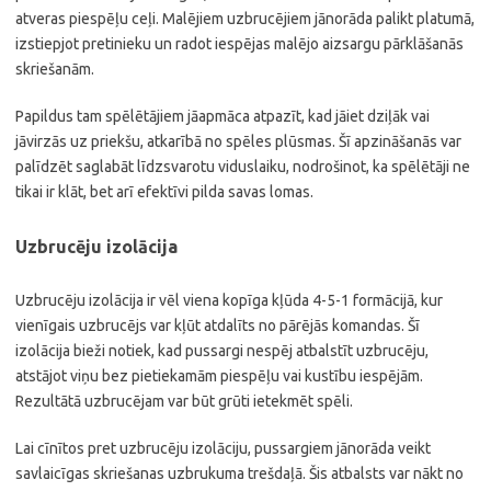
atveras piespēļu ceļi. Malējiem uzbrucējiem jānorāda palikt platumā,
izstiepjot pretinieku un radot iespējas malējo aizsargu pārklāšanās
skriešanām.
Papildus tam spēlētājiem jāapmāca atpazīt, kad jāiet dziļāk vai
jāvirzās uz priekšu, atkarībā no spēles plūsmas. Šī apzināšanās var
palīdzēt saglabāt līdzsvarotu viduslaiku, nodrošinot, ka spēlētāji ne
tikai ir klāt, bet arī efektīvi pilda savas lomas.
Uzbrucēju izolācija
Uzbrucēju izolācija ir vēl viena kopīga kļūda 4-5-1 formācijā, kur
vienīgais uzbrucējs var kļūt atdalīts no pārējās komandas. Šī
izolācija bieži notiek, kad pussargi nespēj atbalstīt uzbrucēju,
atstājot viņu bez pietiekamām piespēļu vai kustību iespējām.
Rezultātā uzbrucējam var būt grūti ietekmēt spēli.
Lai cīnītos pret uzbrucēju izolāciju, pussargiem jānorāda veikt
savlaicīgas skriešanas uzbrukuma trešdaļā. Šis atbalsts var nākt no