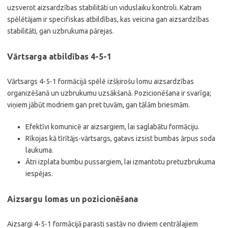
uzsverot aizsardzības stabilitāti un viduslaiku kontroli. Katram
spēlētājam ir specifiskas atbildības, kas veicina gan aizsardzības
stabilitāti, gan uzbrukuma pārejas.
Vārtsarga atbildības 4-5-1
Vārtsargs 4-5-1 formācijā spēlē izšķirošu lomu aizsardzības
organizēšanā un uzbrukumu uzsākšanā. Pozicionēšana ir svarīga;
viņiem jābūt modriem gan pret tuvām, gan tālām briesmām.
Efektīvi komunicē ar aizsargiem, lai saglabātu formāciju.
Rīkojas kā tīrītājs-vārtsargs, gatavs izsist bumbas ārpus soda
laukuma.
Ātri izplata bumbu pussargiem, lai izmantotu pretuzbrukuma
iespējas.
Aizsargu lomas un pozicionēšana
Aizsargi 4-5-1 formācijā parasti sastāv no diviem centrālajiem