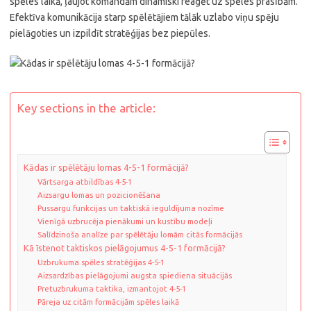
spēles laikā, ļaujot komandām dinamiski reaģēt uz spēles prasībām.
Efektīva komunikācija starp spēlētājiem tālāk uzlabo viņu spēju
pielāgoties un izpildīt stratēģijas bez piepūles.
Key sections in the article:
Kādas ir spēlētāju lomas 4-5-1 formācijā?
Vārtsarga atbildības 4-5-1
Aizsargu lomas un pozicionēšana
Pussargu funkcijas un taktiskā ieguldījuma nozīme
Vienīgā uzbrucēja pienākumi un kustību modeļi
Salīdzinoša analīze par spēlētāju lomām citās formācijās
Kā īstenot taktiskos pielāgojumus 4-5-1 formācijā?
Uzbrukuma spēles stratēģijas 4-5-1
Aizsardzības pielāgojumi augsta spiediena situācijās
Pretuzbrukuma taktika, izmantojot 4-5-1
Pāreja uz citām formācijām spēles laikā