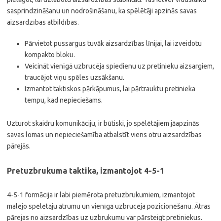
sasprindzināšanu un nodrošināšanu, ka spēlētāji apzinās savas
aizsardzības atbildības.
Pārvietot pussargus tuvāk aizsardzības līnijai, lai izveidotu
kompakto bloku.
Veicināt vienīgā uzbrucēja spiedienu uz pretinieku aizsargiem,
traucējot viņu spēles uzsākšanu.
Izmantot taktiskos pārkāpumus, lai pārtrauktu pretinieka
tempu, kad nepieciešams.
Uzturot skaidru komunikāciju, ir būtiski, jo spēlētājiem jāapzinās
savas lomas un nepieciešamība atbalstīt viens otru aizsardzības
pārejās.
Pretuzbrukuma taktika, izmantojot 4-5-1
4-5-1 formācija ir labi piemērota pretuzbrukumiem, izmantojot
malējo spēlētāju ātrumu un vienīgā uzbrucēja pozicionēšanu. Ātras
pārejas no aizsardzības uz uzbrukumu var pārsteigt pretiniekus.