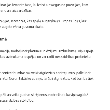
inācijas izmantošana, lai izsist aizsargus no pozīcijām, kam
ienu aiz aizsardzības.
ģijas, ietver tās, kas spēlē augstākajās Eiropas līgās, kur
e augsta vārtu guvumu skaita.
kumā
ormācijā, nodrošinot platumu un dziļumu uzbrukumā. Viņu spēja
skas uzbrukuma iespējas un var radīt neskaidrības pretinieku
ar centrēt bumbas vai veikt atgrieztus centrējumus, palielinot
izturību un taktisko apziņu, lai ātri atgrieztos, kad bumba tiek
ēli un veikt gudrus skrējienus, nodrošinot, ka viņi saglabā
izsardzības atbildību.