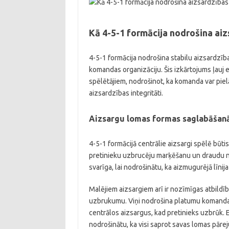
Kā 4-5-1 formācija nodrošina aiz
4-5-1 formācija nodrošina stabilu aizsardzī
komandas organizāciju. Šis izkārtojums ļauj e
spēlētājiem, nodrošinot, ka komanda var pie
aizsardzības integritāti.
Aizsargu lomas formas saglabāšan
4-5-1 formācijā centrālie aizsargi spēlē būti
pretinieku uzbrucēju marķēšanu un draudu no
svarīga, lai nodrošinātu, ka aizmugurējā līni
Malējiem aizsargiem arī ir nozīmīgas atbildīb
uzbrukumu. Viņi nodrošina platumu komandai, v
centrālos aizsargus, kad pretinieks uzbrūk. E
nodrošinātu, ka visi saprot savas lomas pāreju