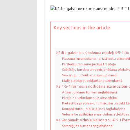
Key sections in the article:
Kādi ir galvenie uzbrukuma modeļi 4-5-1 fo
Platuma izmantošana, lai izstieptu aizsardz
Pārslodžu radīšana pēdējā trešdaļā
Spēlētāju kustība un pozicionēšana efektīv
Veiksmīgu uzbrukuma spēļu piemēri
Malējo aizsargu iekļaušana uzbrukumā
Kā 4-5-1 formācija nodrošina aizsardzības o
Aizsargu lomas formas saglabāšanā
Pāreja no uzbrukuma uz aizsardzību
Pretestība pretinieku formācijām un taktik
Kompaktuma un disciplīnas saglabāšana
Viduslaiku spēlētāju aizsardzības atbildības
Kā var panākt viduslauka kontroli 4-5-1 form
Stratēģijas bumbas saglabāšanai