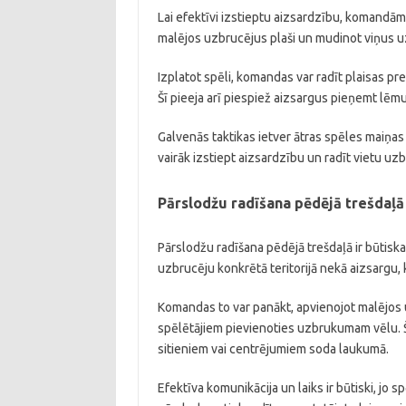
Lai efektīvi izstieptu aizsardzību, komandām 
malējos uzbrucējus plaši un mudinot viņus u
Izplatot spēli, komandas var radīt plaisas pre
Šī pieeja arī piespiež aizsargus pieņemt lēm
Galvenās taktikas ietver ātras spēles maiņas
vairāk izstiept aizsardzību un radīt vietu uz
Pārslodžu radīšana pēdējā trešdaļā
Pārslodžu radīšana pēdējā trešdaļā ir būtiska
uzbrucēju konkrētā teritorijā nekā aizsargu,
Komandas to var panākt, apvienojot malējos u
spēlētājiem pievienoties uzbrukumam vēlu. Šī
sitieniem vai centrējumiem soda laukumā.
Efektīva komunikācija un laiks ir būtiski, jo 