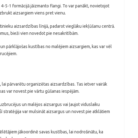
4-5-1 formācijā jāizmanto flangi. To var panākt, novietojot
zbrukt aizsargiem viens pret vienu.
tinieku aizsardzības līnijā, padarot vieglāku iekļūšanu centrā.
umus, bieži vien novedot pie nesakritībām.
 un pārklājošas kustības no malējiem aizsargiem, kas var vēl
brucējiem.
, lai pārvarētu organizētas aizsardzības. Tas ietver vairāk
 kas var novest pie vārtu gūšanas iespējām.
zbrucējus un malējos aizsargus vai ļaujot viduslaiku
 stratēģija var mulsināt aizsargus un novest pie atklātiem
spēlētājiem jākoordinē savas kustības, lai nodrošinātu, ka