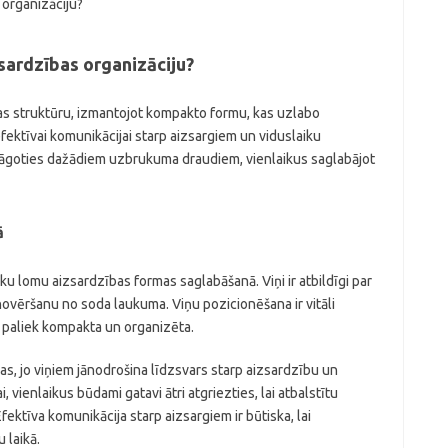
sardzības organizāciju?
bas struktūru, izmantojot kompakto formu, kas uzlabo
fektīvai komunikācijai starp aizsargiem un viduslaiku
lāgoties dažādiem uzbrukuma draudiem, vienlaikus saglabājot
ā
sku lomu aizsardzības formas saglabāšanā. Viņi ir atbildīgi par
vēršanu no soda laukuma. Viņu pozicionēšana ir vitāli
ja paliek kompakta un organizēta.
as, jo viņiem jānodrošina līdzsvars starp aizsardzību un
ienlaikus būdami gatavi ātri atgriezties, lai atbalstītu
fektīva komunikācija starp aizsargiem ir būtiska, lai
 laikā.