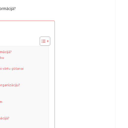
rmācijā?
ību
ai vārtu gūšanai
rganizāciju?
ām
ācijā?