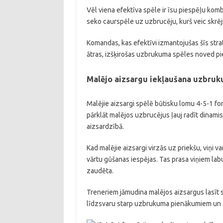
Vēl viena efektīva spēle ir īsu piespēļu komb
seko caurspēle uz uzbrucēju, kurš veic skrēj
Komandas, kas efektīvi izmantojušas šīs stratē
ātras, izšķirošas uzbrukuma spēles noved pi
Malējo aizsargu iekļaušana uzbru
Malējie aizsargi spēlē būtisku lomu 4-5-1 f
pārklāt malējos uzbrucējus ļauj radīt dinami
aizsardzībā.
Kad malējie aizsargi virzās uz priekšu, viņi v
vārtu gūšanas iespējas. Tas prasa viņiem labu 
zaudēta.
Treneriem jāmudina malējos aizsargus lasīt sp
līdzsvaru starp uzbrukuma pienākumiem un a