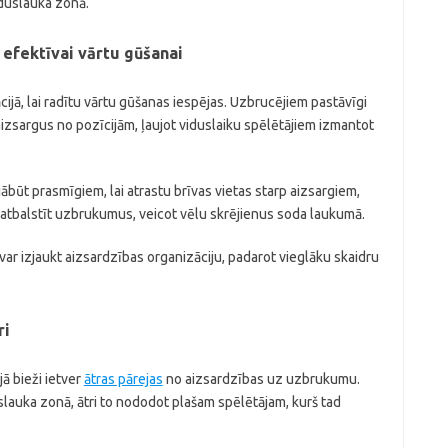
iduslauka zonā.
 efektīvai vārtu gūšanai
ācijā, lai radītu vārtu gūšanas iespējas. Uzbrucējiem pastāvīgi
 aizsargus no pozīcijām, ļaujot viduslaiku spēlētājiem izmantot
jābūt prasmīgiem, lai atrastu brīvas vietas starp aizsargiem,
 atbalstīt uzbrukumus, veicot vēlu skrējienus soda laukumā.
var izjaukt aizsardzības organizāciju, padarot vieglāku skaidru
ri
ā bieži ietver
ātras pārejas
no aizsardzības uz uzbrukumu.
auka zonā, ātri to nododot plašam spēlētājam, kurš tad