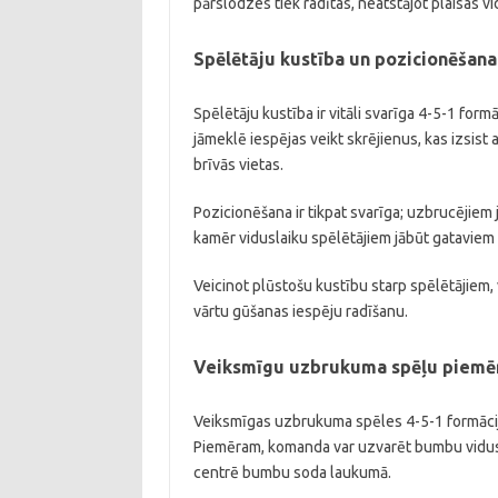
pārslodzes tiek radītas, neatstājot plaisas v
Spēlētāju kustība un pozicionēšana
Spēlētāju kustība ir vitāli svarīga 4-5-1 form
jāmeklē iespējas veikt skrējienus, kas izsist
brīvās vietas.
Pozicionēšana ir tikpat svarīga; uzbrucējiem 
kamēr viduslaiku spēlētājiem jābūt gataviem
Veicinot plūstošu kustību starp spēlētājiem, 
vārtu gūšanas iespēju radīšanu.
Veiksmīgu uzbrukuma spēļu piemē
Veiksmīgas uzbrukuma spēles 4-5-1 formācij
Piemēram, komanda var uzvarēt bumbu vidusl
centrē bumbu soda laukumā.