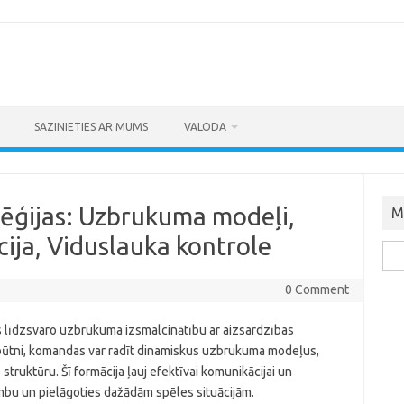
SAZINIETIES AR MUMS
VALODA
tēģijas: Uzbrukuma modeļi,
M
cija, Viduslauka kontrole
Sea
for:
0 Comment
as līdzsvaro uzbrukuma izsmalcinātību ar aizsardzības
ātbūtni, komandas var radīt dinamiskus uzbrukuma modeļus,
truktūru. Šī formācija ļauj efektīvai komunikācijai un
mbu un pielāgoties dažādām spēles situācijām.