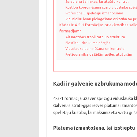
Spiediena tehnikas, lai atgūtu kontroli
Kustību koordinēšana starp viduslaiku spēl
Profesionālu spēlētāju izmantošana
Viduslaiku lomu pielāgošana atkarībā no pr
Kādas ir 4-5-1 formācijas priekšrocības sal
formācijām?
Aizsardzības stabilitāte un struktūra
Elastība uzbrukuma pārejās
Viduslauka dominēšana un kontrole
Pielāgojamība dažādām spēles situācijām
Kādi ir galvenie uzbrukuma mode
4-5-1 formācija uzsver spēcīgu viduslauka k
Galvenās stratēģijas ietver platuma izmanto
spēlētāju kustību, lai maksimizētu vārtu gūš
Platuma izmantošana, lai izstieptu