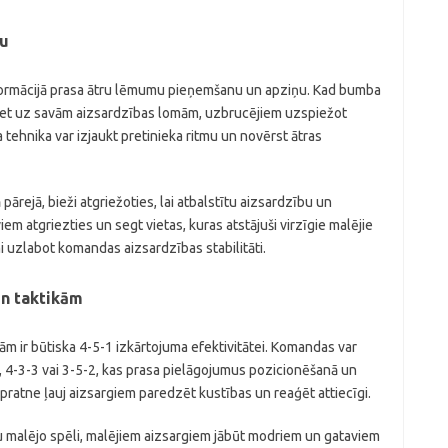
bu
formācijā prasa ātru lēmumu pieņemšanu un apziņu. Kad bumba
riet uz savām aizsardzības lomām, uzbrucējiem uzspiežot
 tehnika var izjaukt pretinieka ritmu un novērst ātras
pārejā, bieži atgriežoties, lai atbalstītu aizsardzību un
em atgriezties un segt vietas, kuras atstājuši virzīgie malējie
mi uzlabot komandas aizsardzības stabilitāti.
un taktikām
ām ir būtiska 4-5-1 izkārtojuma efektivitātei. Komandas var
 4-3-3 vai 3-5-2, kas prasa pielāgojumus pozicionēšanā un
zpratne ļauj aizsargiem paredzēt kustības un reaģēt attiecīgi.
 malējo spēli, malējiem aizsargiem jābūt modriem un gataviem