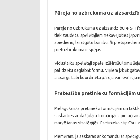
Pāreja no uzbrukuma uz aizsardzī
Pāreja no uzbrukuma uz aizsardzību 4-5-1 
tiek zaudēta, spēlētājiem nekavējoties jāpā
spiedienu, lai atgūtu bumbu. Šī pretspiediena
pretuzbrukuma iespējas.
Viduslaiku spēlētāji spēlē izšķirošu lomu šajā 
palīdzētu saglabāt formu. Viņiem jābūt gatavi
aizsargi. Labi koordinēta pāreja var ievēroja
Pretestība pretinieku formācijām 
Pielāgošanās pretinieku formācijām un taktik
saskarties ar dažādām formācijām, piemēram,
marķēšanas stratēģijās. Pretinieka stiprību i
Piemēram, ja saskaras ar komandu ar spēcīgu