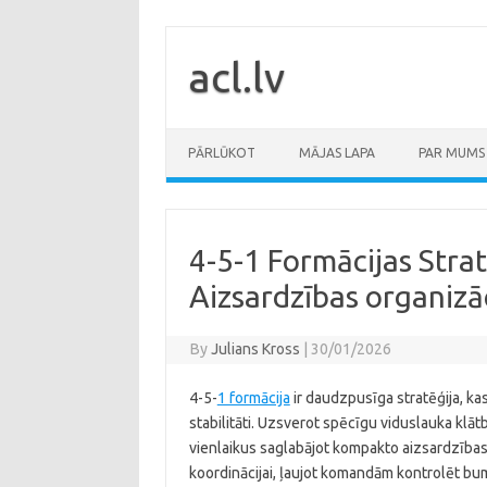
Skip
to
content
acl.lv
PĀRLŪKOT
MĀJAS LAPA
PAR MUMS
4-5-1 Formācijas Stra
Aizsardzības organizā
By
Julians Kross
|
30/01/2026
4-5-
1 formācija
ir daudzpusīga stratēģija, k
stabilitāti. Uzsverot spēcīgu viduslauka kl
vienlaikus saglabājot kompakto aizsardzības s
koordinācijai, ļaujot komandām kontrolēt bu